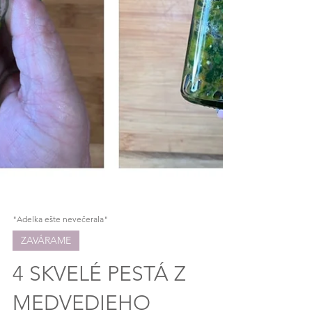
"Adelka ešte nevečerala"