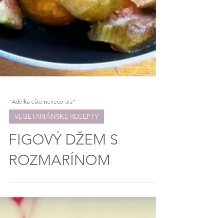
"Adelka ešte nevečerala"
VEGETARIÁNSKE RECEPTY
FIGOVÝ DŽEM S