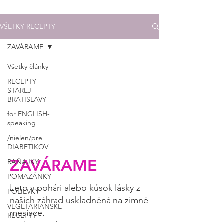
VŠETKY RECEPTY
ZAVÁRAME
Všetky články
RECEPTY
STAREJ
BRATISLAVY
for ENGLISH-
speaking
/nielen/pre
DIABETIKOV
ZAVÁRAME
RAŇAJKY
POMAZÁNKY
Leto v pohári alebo kúsok lásky z
POLIEVKY
našich záhrad uskladnéná na zimné
VEGETARIÁNSKE
mesiace.
RECEPTY