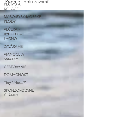
Poďme spolu zavárať.
PEČIVO A
KOLÁČE
MÄSO/RYBY/MORSKÉ
PLODY
VEČERA -
RÝCHLO A
LACNO
ZAVÁRAME
VIANOCE A
SVIATKY
CESTOVANIE
DOMÁCNOSŤ
Tipy "Ako...?"
SPONZOROVANÉ
ČLÁNKY