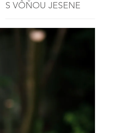
"Adelka ešte nevečerala"
VEGETARIÁNSKE RECEPTY
ŠÍPKOVÝ DŽEM -
JANTÁROVÝ POKLAD
S VÔŇOU JESENE