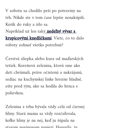
V sobotu sa chodilo peši po potraviny na 
trh. Nikde ste v tom čase lepšie nenakúpili. 
Košík do ruky a išlo sa. 
Napríklad už len taký
nedeľný vývar s 
krupicovými knedličkami
. Viete, čo to dalo 
roboty zohnať všetko potrebné?
Čerstvá sliepka alebo kura od maďarských 
tetiek. Koreňová zelenina, ktorú sme ako 
deti chrúmali, práve očistenú a nakrájanú, 
sediac na kuchynskej linke hrozne hladné, 
ešte pred tým, ako sa hodila do hrnca s 
polievkou. 
Zelenina z trhu bývala vždy celá od čiernej 
hliny. Stará mama sa vždy rozčuľovala, 
koľko hliny je na nej, keď ju šúpala na 
starom novinovom papieri. Hovorila, že 