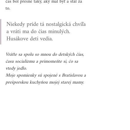
čas bol presne taký, aký mal byť a stál za 
to.
Niekedy príde tá nostalgická chvíľa 
a vráti ma do čias minulých. 
Husákove deti vedia.
Vráťte sa spolu so mnou do detských čias, 
času socializmu a primomeňte si, čo sa 
vtedy jedlo. 
Moje spomienky sú spojené s Bratislavou a 
prešporskou kuchyňou mojej starej mamy.