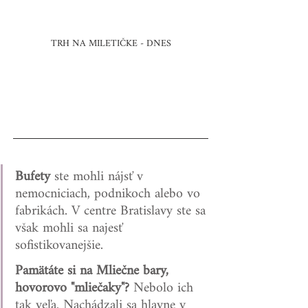
TRH NA MILETIČKE - DNES
Bufety 
ste mohli nájsť v 
nemocniciach, podnikoch alebo vo 
fabrikách. V centre Bratislavy ste sa 
však mohli sa najesť 
sofistikovanejšie.   
Pamätáte si na Mliečne bary, 
hovorovo "mliečaky"?
 Nebolo ich 
tak veľa. Nachádzali sa hlavne v 