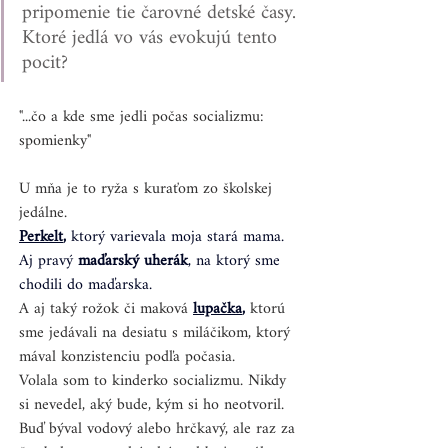
pripomenie tie čarovné detské časy. 
Ktoré jedlá vo vás evokujú tento 
pocit?
"...čo a kde sme jedli počas socializmu: 
spomienky"
U mňa je to ryža s kuraťom zo školskej 
jedálne.
Perkelt
,
 ktorý varievala moja stará mama. 
Aj pravý 
maďarský uherák
, na ktorý sme 
chodili do maďarska. 
A aj taký rožok či maková 
lupačka
,
 ktorú 
sme jedávali na desiatu s miláčikom, ktorý 
mával konzistenciu podľa počasia. 
Volala som to kinderko socializmu. Nikdy 
si nevedel, aký bude, kým si ho neotvoril.
Buď býval vodový alebo hrčkavý, ale raz za 