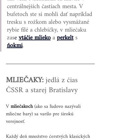
centrálnejších častiach mesta. V 
bufetoch ste si mohli dať napríklad 
tresku s rožkom alebo vysmážané 
rybie filé a chlebíčky, v mliečaku 
zas
e 
vtáčie mlieko
 a 
perkelt
 s 
ňokmi
.
MLIEČAKY: 
jedlá z čias 
ČSSR a starej Bratislavy
V 
mliečakoch
 (ako sa ľudovo nazývali 
mliečne bary) sa varilo pre širokú 
verejnosť. 
Každý deň množstvo čerstvých klasických 