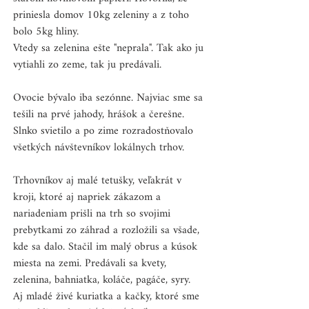
priniesla domov 10kg zeleniny a z toho 
bolo 5kg hliny.
Vtedy sa zelenina ešte "neprala". Tak ako ju 
vytiahli zo zeme, tak ju predávali.
Ovocie bývalo iba sezónne. Najviac sme sa 
tešili na prvé jahody, hrášok a čerešne. 
Slnko svietilo a po zime rozradostňovalo 
všetkých návštevníkov lokálnych trhov. 
Trhovníkov aj malé tetušky, veľakrát v 
kroji, ktoré aj napriek zákazom a 
nariadeniam prišli na trh so svojimi 
prebytkami zo záhrad a rozložili sa všade, 
kde sa dalo. Stačil im malý obrus a kúsok 
miesta na zemi. Predávali sa kvety, 
zelenina, bahniatka, koláče, pagáče, syry.  
Aj mladé živé kuriatka a kačky, ktoré sme 