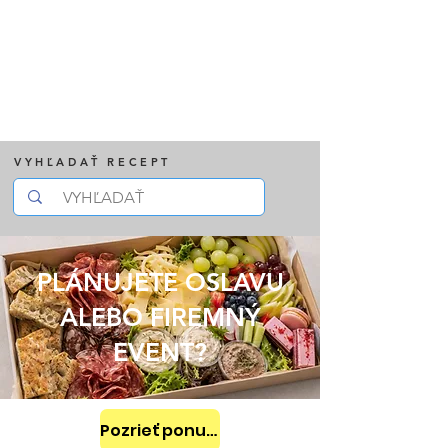
VYHĽADAŤ RECEPT
PLÁNUJETE OSLAVU
ALEBO FIREMNÝ
EVENT?
Pozrieť ponuku