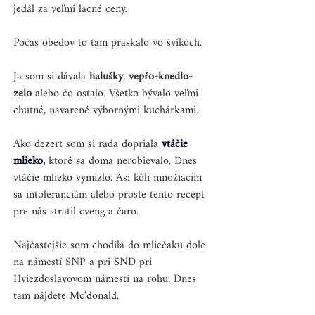
jedál za veľmi lacné ceny. 
Počas obedov to tam praskalo vo švíkoch. 
Ja som si dávala 
halušky
, 
vepřo-knedlo-
zelo
 alebo čo ostalo. Všetko bývalo veľmi 
chutné, navarené výbornými kuchárkami.
Ako dezert som si rada dopriala 
vtáčie 
mlieko
,
 ktoré sa doma nerobievalo. Dnes 
vtáčie mlieko vymizlo. Asi kôli množiacim 
sa intoleranciám alebo proste tento recept 
pre nás stratil cveng a čaro.
Najčastejšie som chodila do mliečaku dole 
na námestí SNP a pri SND pri 
Hviezdoslavovom námestí na rohu. Dnes 
tam nájdete Mc'donald.