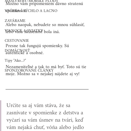
MÄSO/RYBY/MORSKÉ PLODY
Možno vám pripomeniem dávno stratenú 
spomienku. 
VEČERA - RÝCHLO A LACNO
ZAVÁRAME
Alebo naopak, nebudete so mnou súhlasiť, 
VIANOCE A SVIATKY
lebo vaša skúsenosť bola iná. 
CESTOVANIE
Presne tak fungujú spomienky. Sú 
DOMÁCNOSŤ
autentické a osobné.
Tipy "Ako...?"
Nezameniteľné a tak to má byť. Toto sú tie 
SPONZOROVANÉ ČLÁNKY
moje. Možno sa v nejakej nájdete aj vy!
Určite sa aj vám stáva, že sa 
zasnívate v spomienke z detstva a 
vyčarí sa vám úsmev na tvári, keď 
vám nejaká chuť, vôňa alebo jedlo 