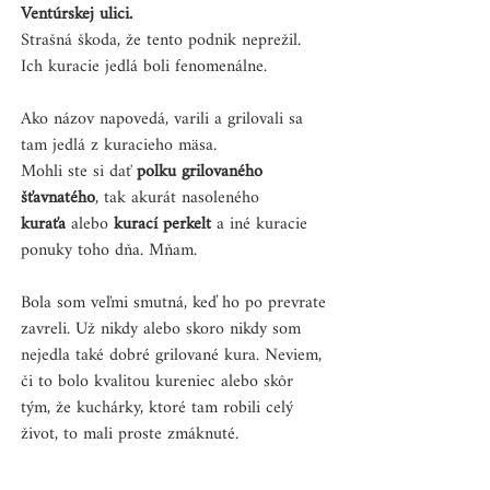
Ventúrskej ulici.
Strašná škoda, že tento podnik neprežil. 
Ich kuracie jedlá boli fenomenálne.
Ako názov napovedá, varili a grilovali sa 
tam jedlá z kuracieho mäsa. 
Mohli ste si dať 
polku grilovaného 
šťavnatého
, tak akurát nasoleného 
kuraťa
 alebo 
kurací perkelt
 a iné kuracie 
ponuky toho dňa. Mňam. 
Bola som veľmi smutná, keď ho po prevrate 
zavreli. Už nikdy alebo skoro nikdy som 
nejedla také dobré grilované kura. Neviem, 
či to bolo kvalitou kureniec alebo skôr 
tým, že kuchárky, ktoré tam robili celý 
život, to mali proste zmáknuté.