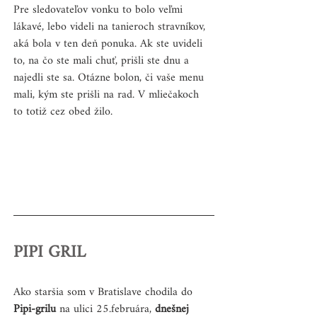
Pre sledovateľov vonku to bolo veľmi 
lákavé, lebo videli na tanieroch stravníkov, 
aká bola v ten deň ponuka. Ak ste uvideli 
to, na čo ste mali chuť, prišli ste dnu a 
najedli ste sa. Otázne bolon, či vaše menu 
mali, kým ste prišli na rad. V mliečakoch 
to totiž cez obed žilo.
PIPI GRIL
Ako staršia som v Bratislave chodila do 
Pipi-grilu
 na ulici 25.februára,
 dnešnej 