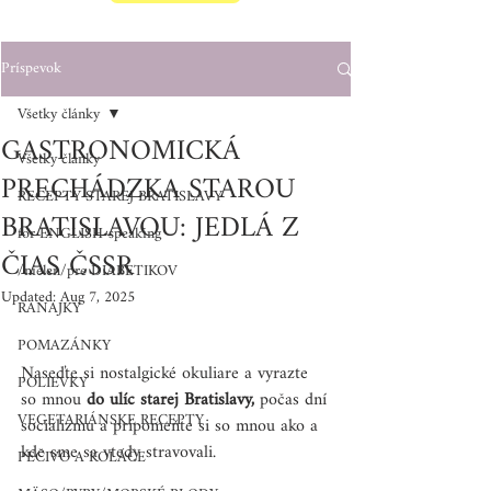
Príspevok
Všetky články
GASTRONOMICKÁ
Všetky články
PRECHÁDZKA STAROU
RECEPTY STAREJ BRATISLAVY
BRATISLAVOU: JEDLÁ Z
for ENGLISH-speaking
ČIAS ČSSR
/nielen/pre DIABETIKOV
Updated:
Aug 7, 2025
RAŇAJKY
POMAZÁNKY
Naseďte si nostalgické okuliare a vyrazte 
POLIEVKY
so mnou 
do ulíc starej Bratislavy,
 počas dní 
VEGETARIÁNSKE RECEPTY
socializmu a pripomeňte si so mnou ako a 
kde sme sa vtedy stravovali. 
PEČIVO A KOLÁČE