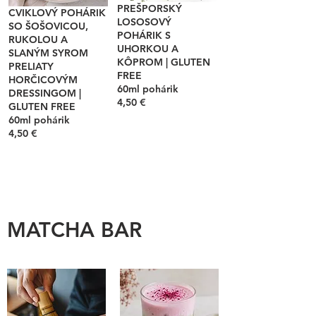
PREŠPORSKÝ
CVIKLOVÝ POHÁRIK
LOSOSOVÝ
SO ŠOŠOVICOU,
POHÁRIK S
RUKOLOU A
UHORKOU A
SLANÝM SYROM
KÔPROM | GLUTEN
PRELIATY
FREE
HORČICOVÝM
60ml pohárik
DRESSINGOM |
4,50 €
GLUTEN FREE
60ml pohárik
4,50 €
MATCHA BAR