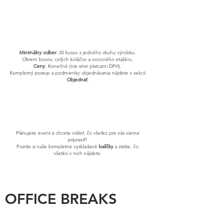
Minimálny odber
: 20 kusov z jedného druhu výrobku.
Okrem boxov, celých koláčov a ovocného etažéru.
Ceny
: Konečné (nie sme platcami DPH).
Kompletný postup a podmienky objednávania nájdete v sekcii
O
bjednať
.
Plánujete event a chcete vidieť, čo všetko pre vás vieme
pripraviť?
Pozrite si naše kompletne vyskladané
balíčky
a zistite, čo
všetko v nich nájdete.
OFFICE BREAKS