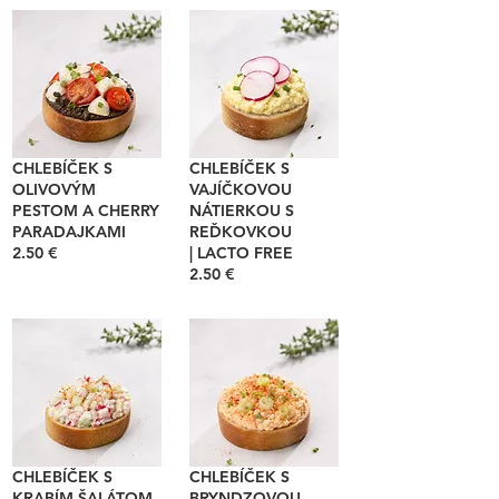
CHLEBÍČEK S
CHLEBÍČEK S
OLIVOVÝM
VAJÍČKOVOU
PESTOM A CHERRY
NÁTIERKOU S
PARADAJKAMI
REĎKOVKOU
2.50 €
| LACTO FREE
2.50 €
CHLEBÍČEK S
CHLEBÍČEK S
KRABÍM ŠALÁTOM
BRYNDZOVOU