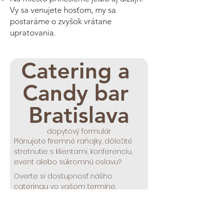
Vy sa venujete hosťom, my sa
postaráme o zvyšok vrátane
upratovania.
Catering a 
Candy bar 
Bratislava
dopytový formulár
Plánujete firemné raňajky, dôležité 
stretnutie s klientami, konferenciu, 
event alebo súkromnú oslavu? 
Overte si dostupnosť nášho 
cateringu vo vašom termíne.
Vyžiadajte si nezáväznú cenovú 
ponuku - ozveme sa vám a 