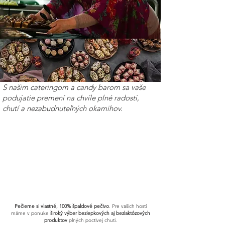
S našim cateringom a candy barom sa vaše
podujatie premení na chvíle plné radosti,
chutí a nezabudnuteľných okamihov.
Pečieme si vlastné, 100% špaldové pečivo
. Pre vašich hostí
máme v ponuke
široký výber bezlepkových aj bezlaktózových
produktov
plných poctivej chuti.