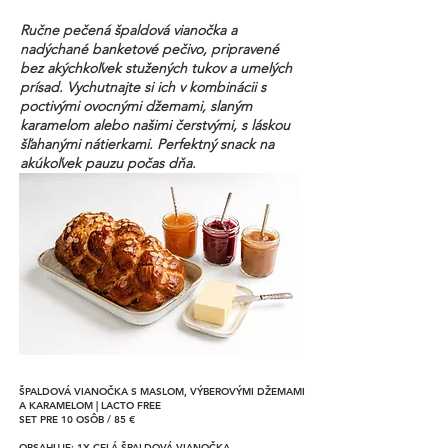
Ručne pečená špaldová vianočka a
nadýchané banketové pečivo, pripravené
bez akýchkoľvek stužených tukov a umelých
prísad. Vychutnajte si ich v kombinácii s
poctivými ovocnými džemami, slaným
karamelom alebo našimi čerstvými, s láskou
šľahanými nátierkami. Perfektný snack na
akúkoľvek pauzu počas dňa.
ŠPALDOVÁ VIANOČKA S MASLOM, VÝBEROVÝMI DŽEMAMI
A KARAMELOM | LACTO FREE
SET PRE 10 OSÔB / 85 €
OBSAHUJE: 1X CELÁ ŠPALDOVÁ VIANOČKA,