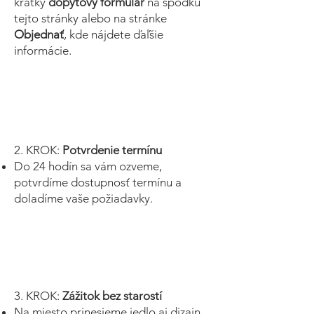
krátky
dopytový formulár
na spodku
tejto stránky alebo na stránke
Objednať
, kde nájdete ďaľšie
informácie.
2. KROK:
Potvrdenie termínu
Do 24 hodín sa vám ozveme,
potvrdíme dostupnosť termínu a
doladíme vaše požiadavky.
3. KROK:
Zážitok bez starostí
Na miesto prinesieme jedlo aj dizajn.