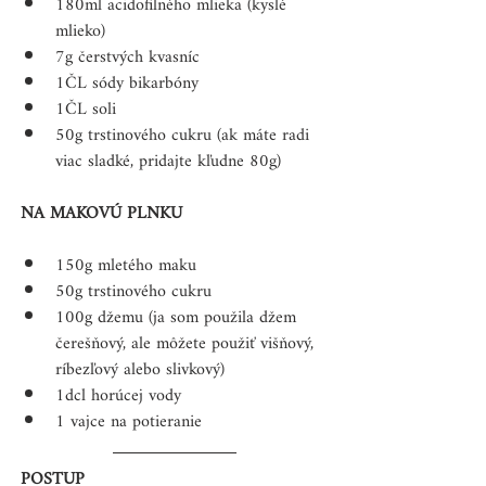
180ml acidofilného mlieka (kyslé 
mlieko)  
7g čerstvých kvasníc  
1ČL sódy bikarbóny  
1ČL soli  
50g trstinového cukru (ak máte radi 
viac sladké, pridajte kľudne 80g) 
NA MAKOVÚ PLNKU
150g mletého maku  
50g trstinového cukru  
100g džemu (ja som použila džem 
čerešňový, ale môžete použiť višňový, 
ríbezľový alebo slivkový)  
1dcl horúcej vody   
1 vajce na potieranie 
POSTUP