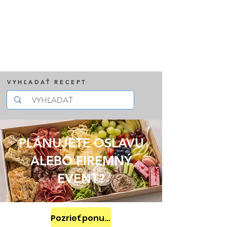
VYHĽADAŤ RECEPT
PLÁNUJETE OSLAVU
ALEBO FIREMNÝ
EVENT?
Pozrieť ponuku