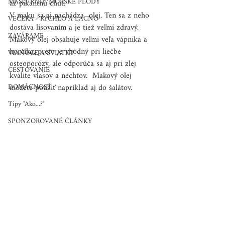
MÄSO/RYBY/MORSKÉ PLODY
až pikantnú chuť. 
V maku sa aj nachádza  olej. Ten sa z neho 
VEČERA - RÝCHLO A LACNO
dostáva lisovaním a je tiež veľmi zdravý. 
ZAVÁRAME
Makový olej obsahuje veľmi veľa vápnika a 
horčíka, preto je vhodný pri liečbe 
VIANOCE A SVIATKY
osteoporózy, ale odporúča sa aj pri zlej 
CESTOVANIE
kvalite vlasov a nechtov.  Makový olej 
DOMÁCNOSŤ
môžete použiť napríklad aj do šalátov.
Tipy "Ako...?"
SPONZOROVANÉ ČLÁNKY