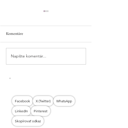
Komentáre
Napíšte komentár...
KOĽKO STOJÍ CATERING?
ROŽKY AKO OD
POZRIME SA, ČO VŠETKO
ZO ŠPALDOVEJ 
DOSTANETE ZA SVOJE
OLIVOVÝM OLE
PENIAZE.
Facebook
X (Twitter)
WhatsApp
LinkedIn
Pinterest
Skopírovať odkaz