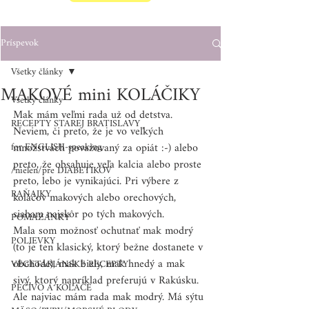
Príspevok
Všetky články
MAKOVÉ mini KOLÁČIKY
Všetky články
Mak mám veľmi rada už od detstva. 
RECEPTY STAREJ BRATISLAVY
Neviem, či preto, že je vo veľkých 
for ENGLISH-speaking
množstvách považovaný za opiát :-) alebo 
preto, že obsahuje veľa kalcia alebo proste 
/nielen/pre DIABETIKOV
preto, lebo je vynikajúci. Pri výbere z 
RAŇAJKY
koláčov makových alebo orechových, 
siaham najskôr po tých makových.
POMAZÁNKY
Mala som možnosť ochutnať mak modrý 
POLIEVKY
(to je ten klasický, ktorý bežne dostanete v 
obchode), mak biely, mak hnedý a mak 
VEGETARIÁNSKE RECEPTY
sivý, ktorý napríklad preferujú v Rakúsku. 
PEČIVO A KOLÁČE
Ale najviac mám rada mak modrý. Má sýtu 