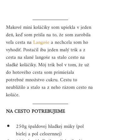
Makové mini koláčiky som upiekla v jeden 
deň, keď som prišla na to, že som zarobila 
veľa cesta na 
Langoše
 a nechcela som ho 
vyhodiť. Postačil iba jeden malý trik a z 
cesta na slané langoše sa stalo cesto na 
sladké koláčiky. Môj trik bol v tom, že už 
do hotového cesta som primiešala 
potrebné množstvo cukru. Cestu to 
neublížilo a stalo sa z neho rázom cesto na 
koláče.
NA CESTO POTREBUJEME
250g špaldovej hladkej múky (pol 
bielej a pol celozrnnej)  