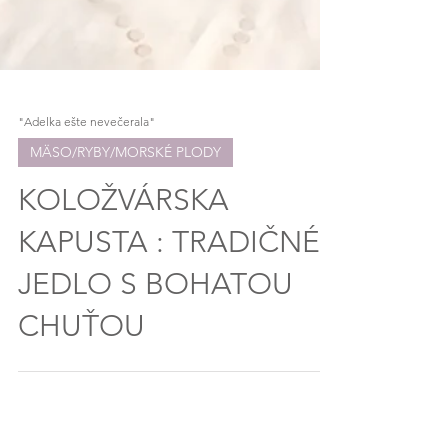
"Adelka ešte nevečerala"
MÄSO/RYBY/MORSKÉ PLODY
KOLOŽVÁRSKA
KAPUSTA : TRADIČNÉ
JEDLO S BOHATOU
CHUŤOU