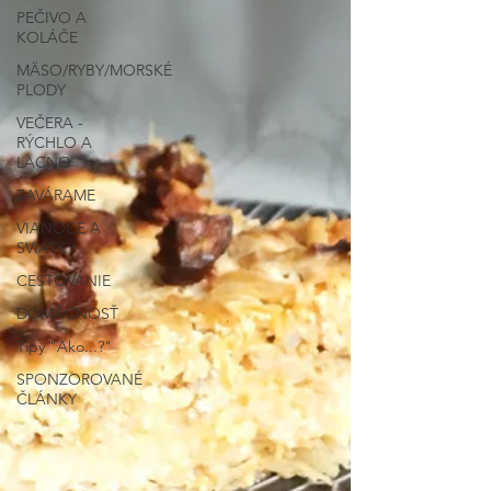
PEČIVO A
KOLÁČE
MÄSO/RYBY/MORSKÉ
PLODY
VEČERA -
RÝCHLO A
LACNO
ZAVÁRAME
VIANOCE A
SVIATKY
CESTOVANIE
DOMÁCNOSŤ
Tipy "Ako...?"
SPONZOROVANÉ
ČLÁNKY