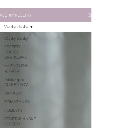
VŠETKY RECEPTY
Všetky články
Všetky články
RECEPTY
STAREJ
BRATISLAVY
for ENGLISH-
speaking
/nielen/pre
DIABETIKOV
RAŇAJKY
POMAZÁNKY
POLIEVKY
VEGETARIÁNSKE
RECEPTY