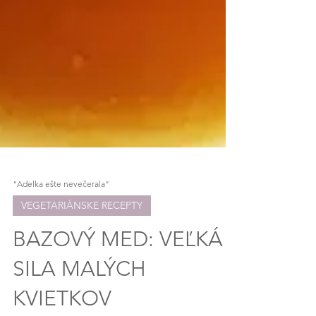
"Adelka ešte nevečerala"
VEGETARIÁNSKE RECEPTY
BAZOVÝ MED: VEĽKÁ
SILA MALÝCH