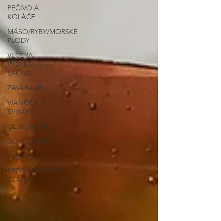
PEČIVO A
KOLÁČE
MÄSO/RYBY/MORSKÉ
PLODY
VEČERA -
RÝCHLO A
LACNO
ZAVÁRAME
VIANOCE A
SVIATKY
CESTOVANIE
DOMÁCNOSŤ
Tipy "Ako...?"
SPONZOROVANÉ
ČLÁNKY