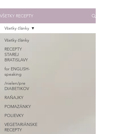
VŠETKY RECEPTY
Všetky články
Všetky články
RECEPTY
STAREJ
BRATISLAVY
for ENGLISH-
speaking
/nielen/pre
DIABETIKOV
RAŇAJKY
POMAZÁNKY
POLIEVKY
VEGETARIÁNSKE
RECEPTY