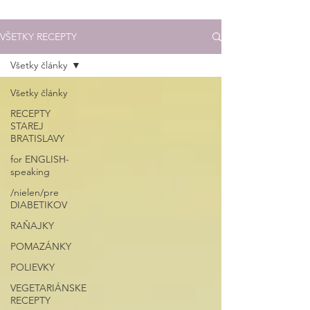
VŠETKY RECEPTY
Všetky články
Všetky články
RECEPTY
STAREJ
BRATISLAVY
for ENGLISH-
speaking
/nielen/pre
DIABETIKOV
RAŇAJKY
POMAZÁNKY
POLIEVKY
VEGETARIÁNSKE
RECEPTY