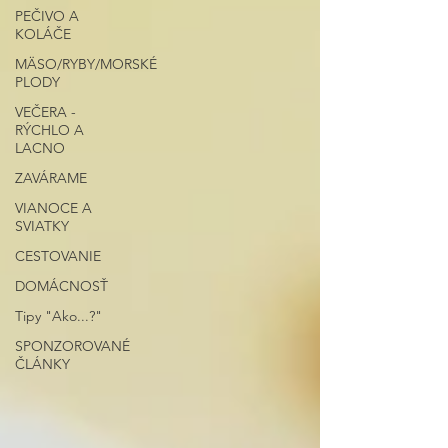
PEČIVO A
KOLÁČE
MÄSO/RYBY/MORSKÉ
PLODY
VEČERA -
RÝCHLO A
LACNO
ZAVÁRAME
VIANOCE A
SVIATKY
CESTOVANIE
DOMÁCNOSŤ
Tipy "Ako...?"
SPONZOROVANÉ
ČLÁNKY