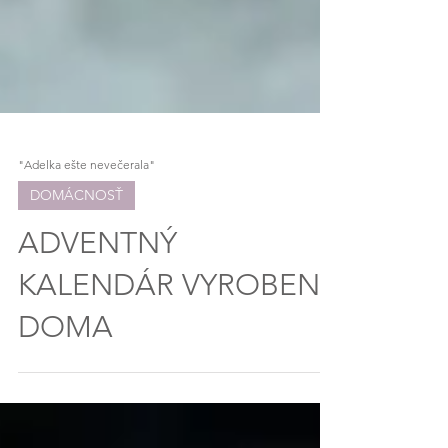
"Adelka ešte nevečerala"
DOMÁCNOSŤ
ADVENTNÝ
KALENDÁR VYROBENÝ
DOMA