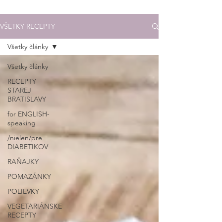
VŠETKY RECEPTY
Všetky články
Všetky články
RECEPTY
STAREJ
BRATISLAVY
for ENGLISH-
speaking
/nielen/pre
DIABETIKOV
RAŇAJKY
POMAZÁNKY
POLIEVKY
VEGETARIÁNSKE
RECEPTY