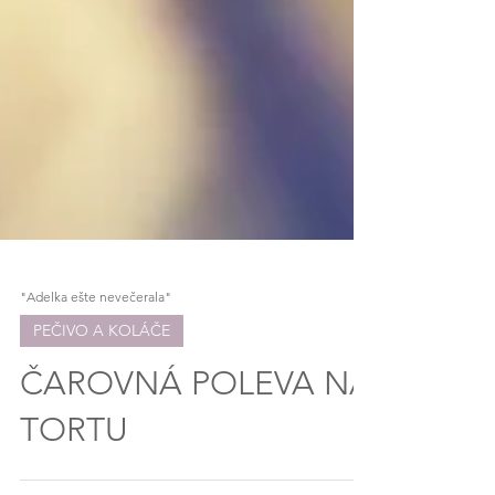
"Adelka ešte nevečerala"
PEČIVO A KOLÁČE
ČAROVNÁ POLEVA NA