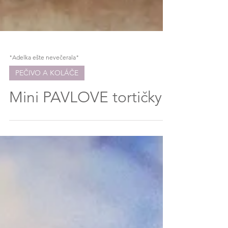
"Adelka ešte nevečerala"
PEČIVO A KOLÁČE
Mini PAVLOVE tortičky