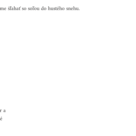
me šľahať so soľou do hustého snehu. 
 a 
é 