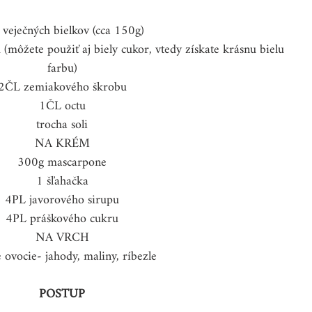
 veječných bielkov (cca 150g)
môžete použiť aj biely cukor, vtedy získate krásnu bielu 
farbu)
2ČL zemiakového škrobu
1ČL octu
trocha soli
NA KRÉM
300g mascarpone
1 šľahačka
4PL javorového sirupu
4PL práškového cukru
NA VRCH
é ovocie- jahody, maliny, ríbezle
POSTUP