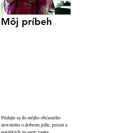
Môj príbeh
Pridajte sa do môjho občasného 
newslettra o dobrom jedle, pečení a 
novinkách vo svete gastra.