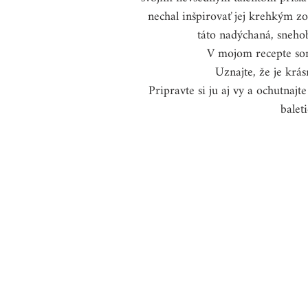
nechal inšpirovať jej krehkým z
táto nadýchaná, sneho
MÄSO/RYBY/MORSKÉ PLO
V mojom recepte som 
Uznajte, že je krá
Pripravte si ju aj vy a ochutnajt
ZAVÁRAME
VIANOCE A
balet
Tipy "Ako...?"
SPONZO