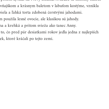
ovňajškom a krásnym baletom v labuťom kostýme, vznikla 
biela a ľahká torta zdobená čerstvými jahodami.
DY
VEČERA - RÝCHLO A LACNO
použila lesné ovocie, ale klasikou sú jahody.
sna a krehká a pritom svieža ako tanec Anny.
e to, čo pred pár desiatkami rokov jedla jedna z najlepších 
 SVIATKY
CESTOVANIE
DOMÁCNOSŤ
iek, ktoré kráčali po tejto zemi.
ROVANÉ ČLÁNKY