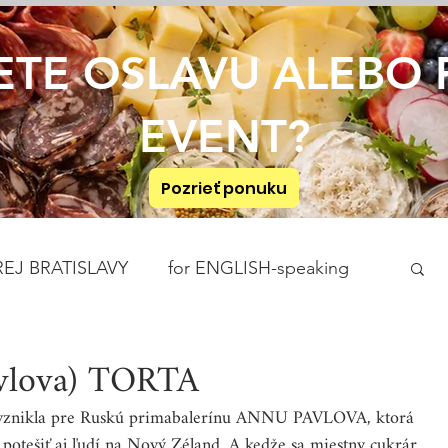
ETE OSLAVU ALEBO 
EVENT?
Pozrieť ponuku
EJ BRATISLAVY
for ENGLISH-speaking
RAŇAJKY
POMAZÁNKY
POLIEVKY
vlova) TORTA
 vznikla pre Ruskú primabalerínu ANNU PAVLOVA, ktorá 
PEČIVO A KOLÁČE
potešiť aj ľudí na Nový Zéland. A kedže sa miestny cukrár 