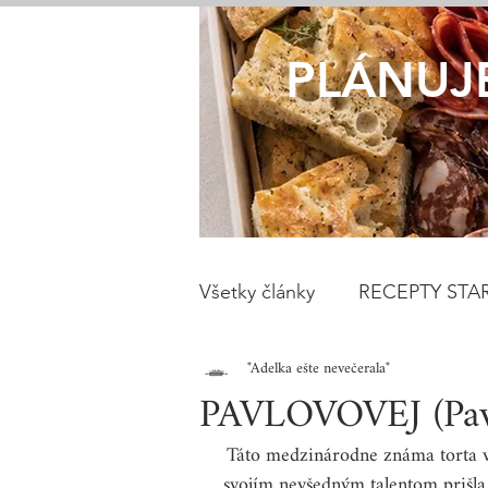
PLÁNUJ
Všetky články
RECEPTY STAR
"Adelka ešte nevečerala"
/nielen/pre DIABETIKOV
PAVLOVOVEJ (Pa
Táto medzinárodne známa torta
VEGETARIÁNSKE RECEPTY
svojím nevšedným talentom prišla 