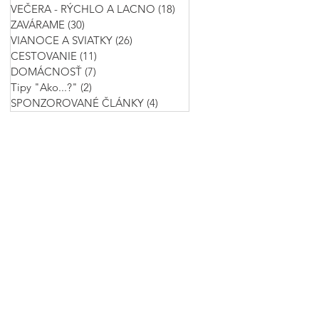
VEČERA - RÝCHLO A LACNO
(18)
18 príspevkov
ZAVÁRAME
(30)
30 príspevkov
VIANOCE A SVIATKY
(26)
26 príspevkov
CESTOVANIE
(11)
11 príspevkov
DOMÁCNOSŤ
(7)
7 príspevkov
Tipy "Ako...?"
(2)
2 príspevky
SPONZOROVANÉ ČLÁNKY
(4)
4 príspevky