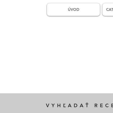
ÚVOD
CAT
VYHĽADAŤ REC