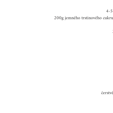
4-5
200g jemného trstinového cukru (
čerstv