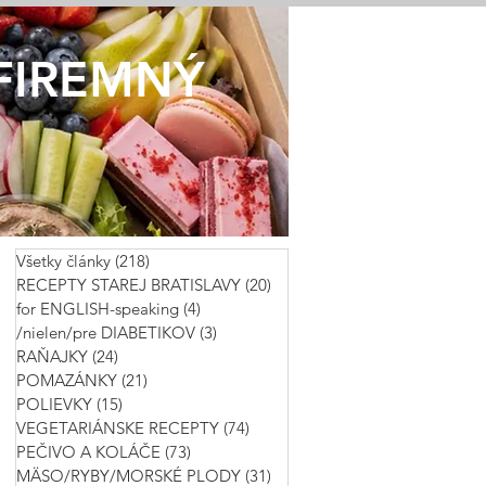
FIREMNÝ
Všetky články
(218)
218 príspevkov
RECEPTY STAREJ BRATISLAVY
(20)
20 príspevkov
for ENGLISH-speaking
(4)
4 príspevky
/nielen/pre DIABETIKOV
(3)
3 príspevky
RAŇAJKY
(24)
24 príspevkov
POMAZÁNKY
(21)
21 príspevkov
POLIEVKY
(15)
15 príspevkov
VEGETARIÁNSKE RECEPTY
(74)
74 príspevkov
PEČIVO A KOLÁČE
(73)
73 príspevkov
MÄSO/RYBY/MORSKÉ PLODY
(31)
31 príspevkov