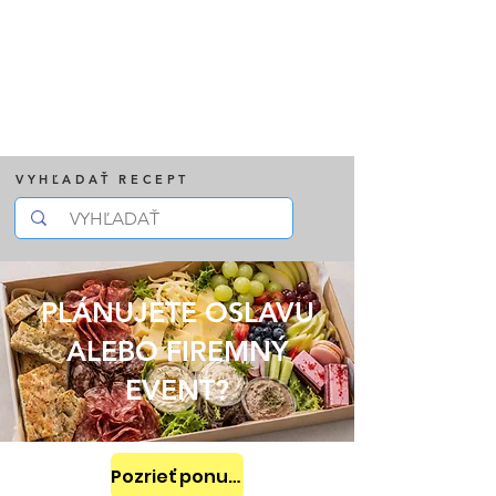
VYHĽADAŤ RECEPT
PLÁNUJETE OSLAVU
ALEBO FIREMNÝ
EVENT?
Pozrieť ponuku