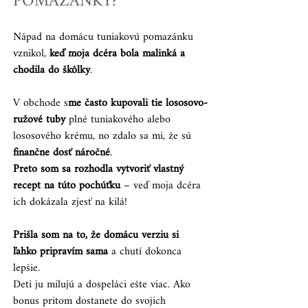
POMAZÁNKY?
Nápad na domácu tuniakovú pomazánku 
vznikol,
 keď moja dcéra bola malinká a 
chodila do škôlky
. 
V obchode s
me často kupovali tie lososovo-
ružové tuby
 plné tuniakového alebo 
lososového krému, no zdalo sa mi, že sú
finančne dosť náročné
. 
Preto som sa rozhodla vytvoriť vlastný 
recept na túto pochúťku
 – veď moja dcéra 
ich dokázala zjesť na kilá! 
Prišla som na to, že domácu verziu si 
ľahko pripravím sama
 a chutí dokonca 
lepšie. 
Deti ju milujú a dospeláci ešte viac. Ako 
bonus pritom dostanete do svojich 