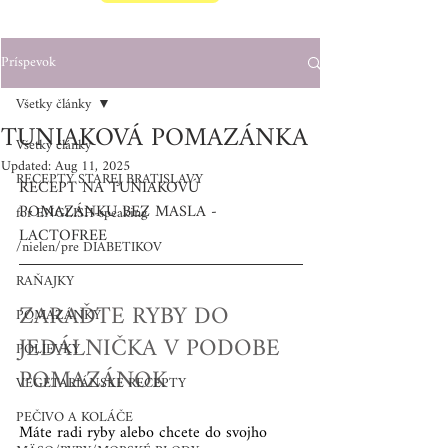
Príspevok
Všetky články
TUNIAKOVÁ POMAZÁNKA
Všetky články
Updated:
Aug 11, 2025
RECEPTY STAREJ BRATISLAVY
RECEPT NA TUNIAKOVÚ 
POMAZÁNKU BEZ MASLA - 
for ENGLISH-speaking
LACTOFREE
/nielen/pre DIABETIKOV
RAŇAJKY
ZARAĎTE RYBY DO 
POMAZÁNKY
JEDÁLNIČKA V PODOBE 
POLIEVKY
POMAZÁNOK
VEGETARIÁNSKE RECEPTY
PEČIVO A KOLÁČE
Máte radi ryby alebo chcete do svojho 