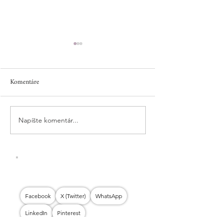
Komentáre
Napíšte komentár...
DIÉTNA PAŠTÉTA ZO
PROTEÍNOVÝ 
PSTRUHA
SO SEMIENKAM
Facebook
X (Twitter)
WhatsApp
LinkedIn
Pinterest