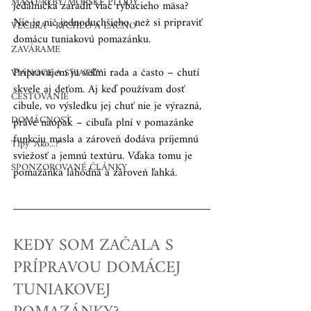
MÄSO/RYBY/MORSKÉ PLODY
jedálnička zaradiť viac rybacieho mäsa? 
Nie je nič jednoduchšieho, než si pripraviť 
VEČERA - RÝCHLO A LACNO
domácu tuniakovú pomazánku. 
ZAVÁRAME
Pripravujem ju veľmi rada a často – chutí 
VIANOCE A SVIATKY
skvele aj deťom. Aj keď používam dosť 
CESTOVANIE
cibule, vo výsledku jej chuť nie je výrazná, 
DOMÁCNOSŤ
práve naopak – cibuľa plní v pomazánke 
funkciu masla a zároveň dodáva príjemnú 
Tipy "Ako...?"
sviežosť a jemnú textúru. Vďaka tomu je 
SPONZOROVANÉ ČLÁNKY
pomazánka lahodná a zároveň ľahká.
KEDY SOM ZAČALA S 
PRÍPRAVOU DOMÁCEJ 
TUNIAKOVEJ 