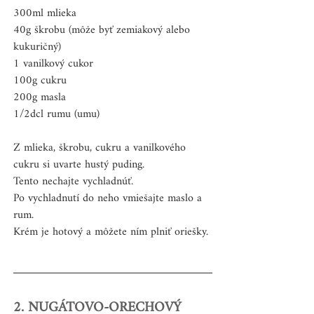
300ml mlieka
40g škrobu (môže byť zemiakový alebo 
kukuričný)
1 vanilkový cukor
100g cukru
200g masla
1/2dcl rumu (umu)
Z mlieka, škrobu, cukru a vanilkového 
cukru si uvarte hustý puding.
Tento nechajte vychladnúť.
Po vychladnutí do neho vmiešajte maslo a 
rum.
Krém je hotový a môžete ním plniť oriešky.
2. NUGÁTOVO-ORECHOVÝ 