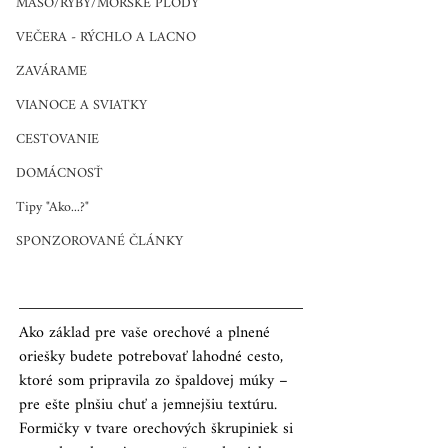
MÄSO/RYBY/MORSKÉ PLODY
VEČERA - RÝCHLO A LACNO
ZAVÁRAME
VIANOCE A SVIATKY
CESTOVANIE
DOMÁCNOSŤ
Tipy "Ako...?"
SPONZOROVANÉ ČLÁNKY
Ako základ pre vaše orechové a plnené 
oriešky budete potrebovať lahodné cesto, 
ktoré som pripravila zo špaldovej múky – 
pre ešte plnšiu chuť a jemnejšiu textúru.
Formičky v tvare orechových škrupiniek si 