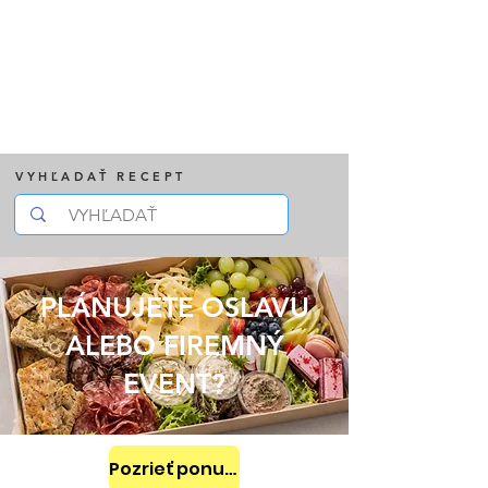
VYHĽADAŤ RECEPT
PLÁNUJETE OSLAVU
ALEBO FIREMNÝ
EVENT?
Pozrieť ponuku