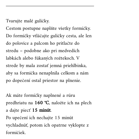
Tvarujte malé guličky.
Cestom postupne naplňte všetky formičky.
Do formičky vtláčajte guličky cesta, ale len 
do polovice a palcom ho pritlačte do 
stredu – podobne ako pri medvedích 
labkách alebo fúkaných rožtekoch. V 
strede by mala zostať jemná priehlbinka, 
aby sa formička nenaplnila celkom a nám 
po dopečení ostal priestor na plnenie.
Ak máte formičky naplnené a rúru 
predhriatu na
 160 °C
, naložte ich na plech 
a dajte piecť 
15 minút
.
Po upečení ich nechajte 15 minút 
vychladnúť, potom ich opatrne vyklopte z 
formičiek.