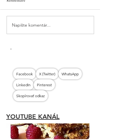
Komentáre
BRYNDZOVÉ PAGÁČE
Napíšte komentár...
TVAROHOVÉ PA
OD MOJEJ STAR
Facebook
X (Twitter)
WhatsApp
LinkedIn
Pinterest
Skopírovať odkaz
YOUTUBE KANÁL