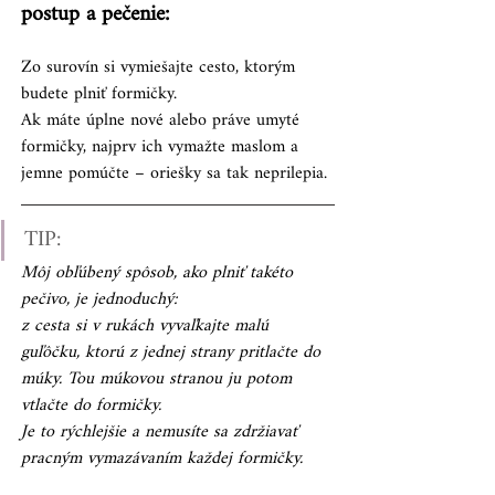
postup a pečenie:
Zo surovín si vymiešajte cesto, ktorým 
budete plniť formičky.
Ak máte úplne nové alebo práve umyté 
formičky, najprv ich vymažte maslom a 
jemne pomúčte – oriešky sa tak neprilepia.
TIP:
Môj obľúbený spôsob, ako plniť takéto 
pečivo, je jednoduchý:
z cesta si v rukách vyvaľkajte malú 
guľôčku, ktorú z jednej strany pritlačte do 
múky. Tou múkovou stranou ju potom 
vtlačte do formičky.
Je to rýchlejšie a nemusíte sa zdržiavať 
pracným vymazávaním každej formičky.