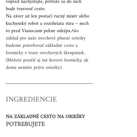
vopred nachystajte, pretože sa do nich 
bude tvarovať cesto.
Na záver už len postačí ručný mixér alebo 
kuchynský robot a rozohriata rúra – nech 
to pred Vianocami pekne odsýpa.
Ako 
základ pre naše orechové plnené oriešky 
budeme potrebovať základné cesto a 
formičky v tvare orechových škrupiniek.
(Môžete použiť aj iné kovové formičky, ak 
doma nemáte práve oriešky.)
INGREDIENCIE
NA ZÁKLADNÉ CESTO NA ORIEŠKY
POTREBUJETE