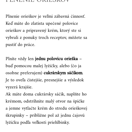
PLNENIE ORIEŠKOV
Plnenie orieškov je veľmi zábavná činnosť.
Keď máte do zlatista upečené polovice 
orieškov a pripravený krém, ktorý ste si 
vybrali z ponuky troch receptov, môžete sa 
pustiť do práce.
Plníte vždy len
 jednu polovicu orieška
 – 
buď pomocou malej lyžičky, alebo (čo ja 
osobne preferujem) 
cukrárskym sáčikom
.
Je to oveľa čistejšie, presnejšie a výsledok 
vyzerá krajšie.
Ak máte doma cukrársky sáčik, naplňte ho 
krémom, odstrihnite malý otvor na špičke 
a jemne vytlačte krém do stredu orieškovej 
škrupinky – približne pol až jednu čajovú 
lyžičku podľa veľkosti priehlbinky.