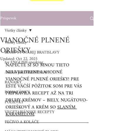
Príspevok
Všetky články
VIANOČNÉ PLNENÉ
Všetky články
ORIEŠKY
RECEPTY STAREJ BRATISLAVY
Updated:
Oct 22, 2025
for ENGLISH-speaking
NAPEČTE SI SO MNOU TIETO 
NEUVERITEĽNE LAHODNÉ 
/nielen/pre DIABETIKOV
VIANOČNÉ PLNENÉ ORIEŠKY! PRE 
RAŇAJKY
EŠTE VÄČŠÍ PÔŽITOK SOM PRE VÁS 
POMAZÁNKY
PRIPRAVILA RECEPT AŽ NA TRI 
DRUHY KRÉMOV – BIELY, NUGÁTOVO-
POLIEVKY
ORIEŠKOVÝ A KRÉM SO 
SLANÝM 
VEGETARIÁNSKE RECEPTY
KARAMELOM
.
PEČIVO A KOLÁČE