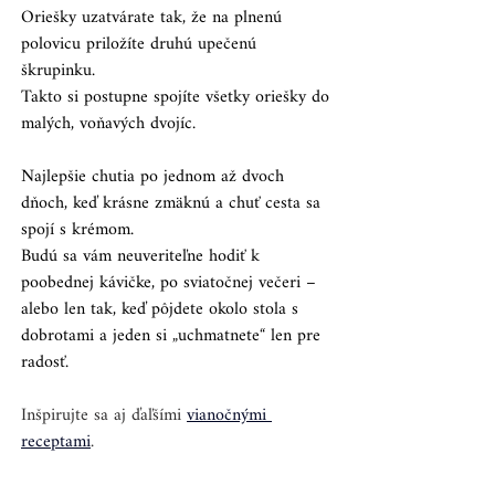
Oriešky uzatvárate tak, že na plnenú 
polovicu priložíte druhú upečenú 
škrupinku.
Takto si postupne spojíte všetky oriešky do 
malých, voňavých dvojíc.
Najlepšie chutia po jednom až dvoch 
dňoch, keď krásne zmäknú a chuť cesta sa 
spojí s krémom.
Budú sa vám neuveriteľne hodiť k 
poobednej kávičke, po sviatočnej večeri – 
alebo len tak, keď pôjdete okolo stola s 
dobrotami a jeden si „uchmatnete“ len pre 
radosť.
Inšpirujte sa aj ďaľšími 
vianočnými 
receptami
.