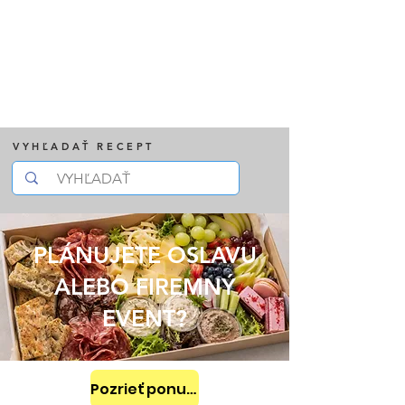
VYHĽADAŤ RECEPT
PLÁNUJETE OSLAVU
ALEBO FIREMNÝ
EVENT?
Pozrieť ponuku