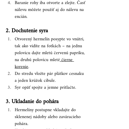
Baranie rohy iba otvorte a zlejte. Časť 
nálevu môžete použiť aj do nálevu na 
encián.
2. Dochutenie syra
Otvorený hermelín posypte vo vnútri, 
tak ako vidíte na fotkách – na jednu 
polovicu dajte mletú červenú papriku, 
na druhú polovicu mleté
 čierne 
korenie
.
Do stredu vložte pár plátkov cesnaku 
a jeden krúžok cibule.
Syr opäť spojte a jemne pritlačte.
3. Ukladanie do pohára
Hermelíny postupne vkladajte do 
sklenenej nádoby alebo zaváracieho 
pohára.