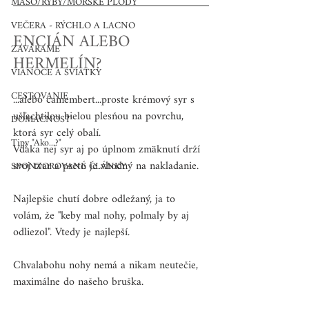
MÄSO/RYBY/MORSKÉ PLODY
VEČERA - RÝCHLO A LACNO
ENCIÁN ALEBO 
ZAVÁRAME
HERMELÍN?
VIANOCE A SVIATKY
CESTOVANIE
...alebo camembert...proste krémový syr s 
ušľachtilou bielou plesňou na povrchu, 
DOMÁCNOSŤ
ktorá syr celý obalí.
Tipy "Ako...?"
Vďaka nej syr aj po úplnom zmäknutí drží 
svoj tvar a preto je vhodný na nakladanie.
SPONZOROVANÉ ČLÁNKY
Najlepšie chutí dobre odležaný, ja to 
volám, že "keby mal nohy, polmaly by aj 
odliezol". Vtedy je najlepší.
Chvalabohu nohy nemá a nikam neutečie, 
maximálne do našeho bruška.