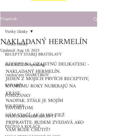
Príspevok
Všetky články
NAKLADANÝ HERMELÍN
Všetky články
Updated:
Aug 18, 2025
RECEPTY STAREJ BRATISLAVY
RECEPT NA OZAJSTNÚ DELIKATESU - 
for ENGLISH-speaking
NAKLADANÝ HERMELÍN. 
/nielen/pre DIABETIKOV
JEDEN Z MOJICH PRVÝCH RECEPTOV, 
RAŇAJKY
KTORÉMU ROKY NUBERAJÚ NA 
KRÁSE. 
POMAZÁNKY
NAOPAK. STÁLE JE MOJÍM 
POLIEVKY
FAVORITOM. 
VÁM STAČÍ, AK SI HO TIEŽ 
VEGETARIÁNSKE RECEPTY
PRIPRAVÍTE. BUDEM ZVEDAVÁ AKO 
PEČIVO A KOLÁČE
VÁM BUDE CHUTIŤ?