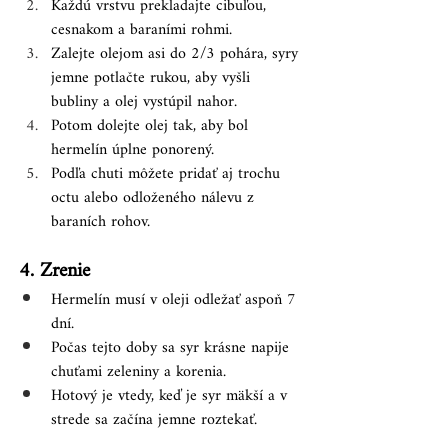
Každú vrstvu prekladajte cibuľou, 
cesnakom a baraními rohmi.
Zalejte olejom asi do 2/3 pohára, syry 
jemne potlačte rukou, aby vyšli 
bubliny a olej vystúpil nahor.
Potom dolejte olej tak, aby bol 
hermelín úplne ponorený.
Podľa chuti môžete pridať aj trochu 
octu alebo odloženého nálevu z 
baraních rohov.
4. Zrenie
Hermelín musí v oleji odležať aspoň 7 
dní.
Počas tejto doby sa syr krásne napije 
chuťami zeleniny a korenia.
Hotový je vtedy, keď je syr mäkší a v 
strede sa začína jemne roztekať.