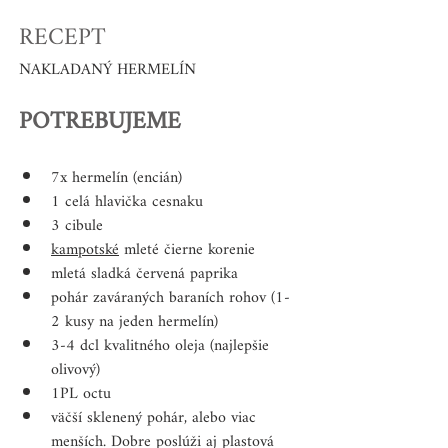
RECEPT
NAKLADANÝ HERMELÍN
POTREBUJEME
7x hermelín (encián)  
1 celá hlavička cesnaku  
3 cibule  
kampotské
 mleté čierne korenie  
mletá sladká červená paprika  
pohár zaváraných baraních rohov (1-
2 kusy na jeden hermelín)  
3-4 dcl kvalitného oleja (najlepšie 
olivový)  
1PL octu 
väčší sklenený pohár, alebo viac 
menších. Dobre poslúži aj plastová 