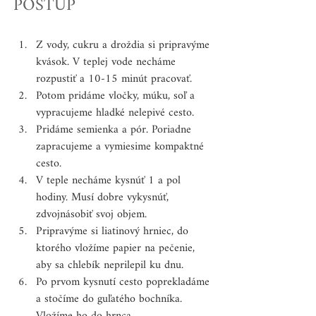
POSTUP
Z vody, cukru a droždia si pripravýme 
kvások. V teplej vode necháme 
rozpustiť a 10-15 minút pracovať. 
Potom pridáme vločky, múku, soľ a 
vypracujeme hladké nelepivé cesto.
Pridáme semienka a pór. Poriadne 
zapracujeme a vymiesime kompaktné 
cesto.
V teple necháme kysnúť 1 a pol 
hodiny. Musí dobre vykysnúť, 
zdvojnásobiť svoj objem.
Pripravýme si liatinový hrniec, do 
ktorého vložíme papier na pečenie, 
aby sa chlebík neprilepil ku dnu. 
Po prvom kysnutí cesto poprekladáme 
a stočíme do guľatého bochníka. 