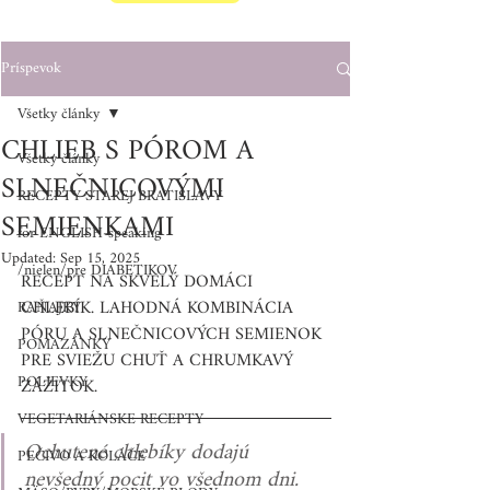
Príspevok
Všetky články
CHLIEB S PÓROM A
Všetky články
SLNEČNICOVÝMI
RECEPTY STAREJ BRATISLAVY
SEMIENKAMI
for ENGLISH-speaking
Updated:
Sep 15, 2025
/nielen/pre DIABETIKOV
RECEPT NA SKVELÝ DOMÁCI 
CHLEBÍK. LAHODNÁ KOMBINÁCIA 
RAŇAJKY
PÓRU A SLNEČNICOVÝCH SEMIENOK 
POMAZÁNKY
PRE SVIEŽU CHUŤ A CHRUMKAVÝ 
POLIEVKY
ZÁŽITOK.
VEGETARIÁNSKE RECEPTY
Ochutené chlebíky dodajú 
PEČIVO A KOLÁČE
nevšedný pocit vo všednom dni.