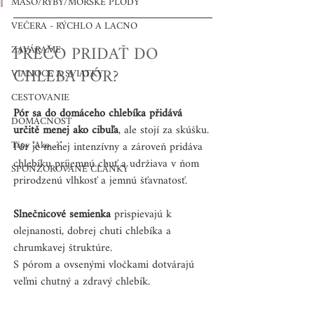
MÄSO/RYBY/MORSKÉ PLODY
VEČERA - RÝCHLO A LACNO
PREČO PRIDAŤ DO 
ZAVÁRAME
CHLEBA PÓR?
VIANOCE A SVIATKY
CESTOVANIE
Pór sa do domáceho chlebíka přidává 
DOMÁCNOSŤ
určitě menej ako cibuľa
, ale stojí za skúšku.
Tipy "Ako...?"
Pór je menej intenzívny a zároveň pridáva 
chlebíku príjemnú chuť a udržiava v ňom 
SPONZOROVANÉ ČLÁNKY
prirodzenú vlhkosť a jemnú šťavnatosť.
Slnečnicové semienka
 prispievajú k 
olejnanosti, dobrej chuti chlebíka a 
chrumkavej štruktúre.
S pórom a ovsenými vločkami dotvárajú 
veľmi chutný a zdravý chlebík.