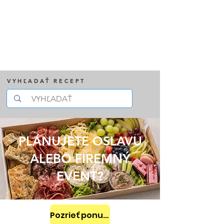
VYHĽADAŤ RECEPT
PLÁNUJETE OSLAVU
ALEBO FIREMNÝ
EVENT?
Pozrieť ponuku