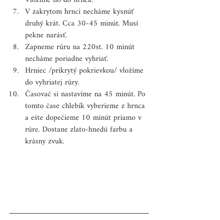
Vložíme ho do hrnca.
V zakrytom hrnci necháme kysnúť 
druhý krát. Cca 30-45 minút. Musí 
pekne narásť.
Zapneme rúru na 220st. 10 minút 
necháme poriadne vyhriať.
Hrniec /prikrytý pokrievkou/ vložíme 
do vyhriatej rúry.
Časovač si nastavíme na 45 minút. Po 
tomto čase chlebík vyberieme z hrnca 
a ešte dopečieme 10 minút priamo v 
rúre. Dostane zlato-hnedú farbu a 
krásny zvuk.