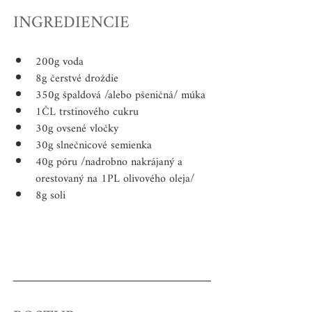
INGREDIENCIE
200g voda 
8g čerstvé droždie
350g špaldová /alebo pšeničná/ múka
1ČL trstinového cukru
30g ovsené vločky
30g slnečnicové semienka
40g póru /nadrobno nakrájaný a 
orestovaný na 1PL olivového oleja/
8g soli