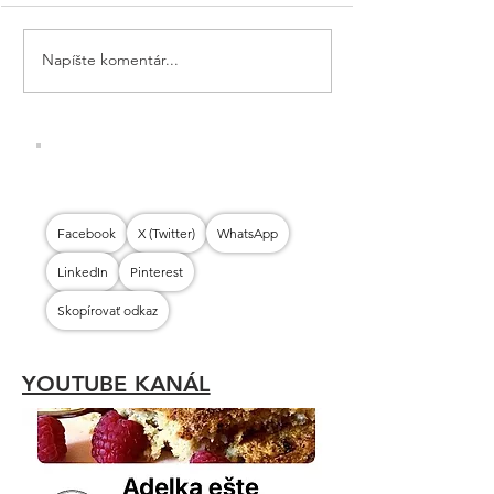
Napíšte komentár...
LAVAŠ: ZDRAVÝ
ZAPEKAČKY: Z
NEKYSNUTÝ CHLIEB
CHLIEB S CHU
TALIANSKA
Facebook
X (Twitter)
WhatsApp
LinkedIn
Pinterest
Skopírovať odkaz
YOUTUBE KANÁL