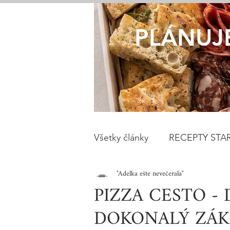
PLÁNUJ
Všetky články
RECEPTY STAR
"Adelka ešte nevečerala"
/nielen/pre DIABETIKOV
PIZZA CESTO -
DOKONALÝ ZÁK
VEGETARIÁNSKE RECEPTY