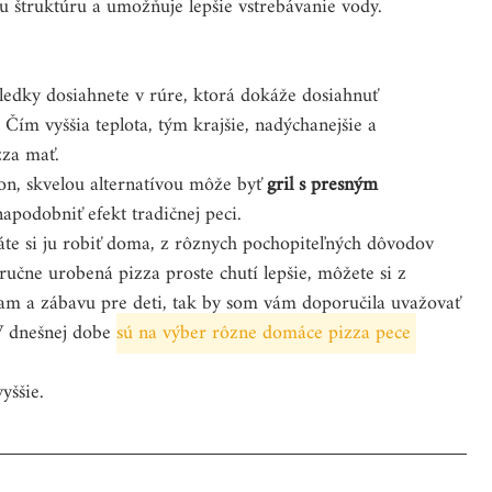
u štruktúru a umožňuje lepšie vstrebávanie vody. 
sledky dosiahnete v rúre, ktorá dokáže dosiahnuť 
c. Čím vyššia teplota, tým krajšie, nadýchanejšie a 
za mať. 
n, skvelou alternatívou môže byť 
gril s presným 
apodobniť efekt tradičnej peci.
te si ju robiť doma, z rôznych pochopiteľných dôvodov 
noručne urobená pizza proste chutí lepšie, môžete si z 
am a zábavu pre deti, tak by som vám doporučila uvažovať 
V dnešnej dobe 
sú na výber rôzne domáce pizza pece 
yššie.