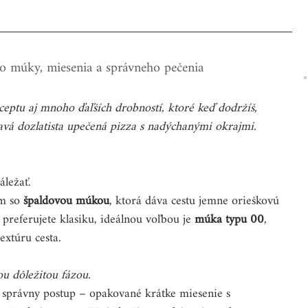
o múky, miesenia a správneho pečenia
ceptu aj mnoho ďaľších drobností, ktoré keď dodržíš, 
á dozlatista upečená pizza s nadýchanými okrajmi.
áležať. 
m so 
špaldovou múkou
, ktorá dáva cestu jemne orieškovú 
k preferujete klasiku, ideálnou voľbou je 
múka typu 00
, 
extúru cesta. 
u dôležitou fázou.
ť správny postup – opakované krátke miesenie s 