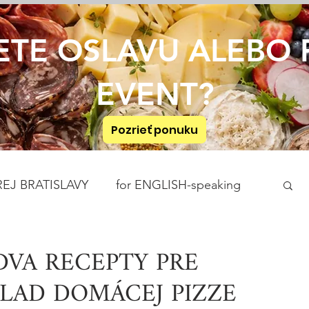
ETE OSLAVU ALEBO 
EVENT?
Pozrieť ponuku
EJ BRATISLAVY
for ENGLISH-speaking
RAŇAJKY
POMAZÁNKY
POLIEVKY
 DVA RECEPTY PRE
LAD DOMÁCEJ PIZZE
PEČIVO A KOLÁČE