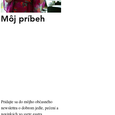
Môj príbeh
Pridajte sa do môjho občasného 
newslettra o dobrom jedle, pečení a 
novinkách vo svete gastra.