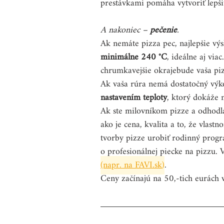
prestávkami pomáha vytvoriť lepši
A nakoniec – 
pečenie
. 
Ak nemáte pizza pec, najlepšie vý
minimálne 240 °C
, ideálne aj via
chrumkavejšie okrajebude vaša piz
Ak vaša rúra nemá dostatočný výko
nastavením teploty
, ktorý dokáže n
Ak ste milovníkom pizze a odhodlá
ako je cena, kvalita a to, že vlast
tvorby pizze urobiť rodinný progr
o profesionálnej piecke na pizzu. 
(napr. na FAVI.sk
)
.
Ceny začínajú na 50,-tich eurách v