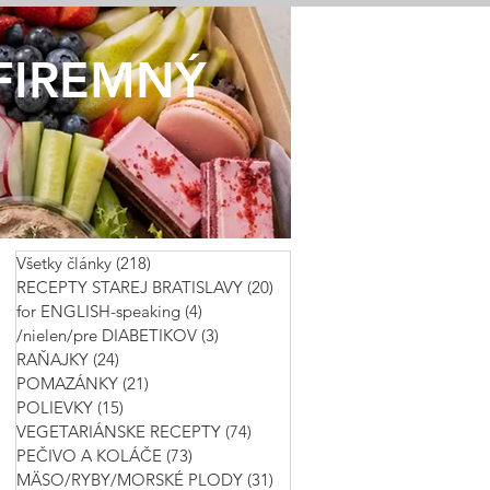
FIREMNÝ
Všetky články
(218)
218 príspevkov
RECEPTY STAREJ BRATISLAVY
(20)
20 príspevkov
for ENGLISH-speaking
(4)
4 príspevky
/nielen/pre DIABETIKOV
(3)
3 príspevky
RAŇAJKY
(24)
24 príspevkov
POMAZÁNKY
(21)
21 príspevkov
POLIEVKY
(15)
15 príspevkov
VEGETARIÁNSKE RECEPTY
(74)
74 príspevkov
PEČIVO A KOLÁČE
(73)
73 príspevkov
MÄSO/RYBY/MORSKÉ PLODY
(31)
31 príspevkov