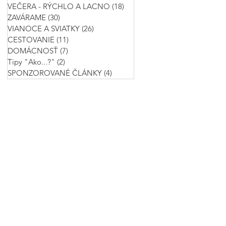
VEČERA - RÝCHLO A LACNO
(18)
18 príspevkov
ZAVÁRAME
(30)
30 príspevkov
VIANOCE A SVIATKY
(26)
26 príspevkov
CESTOVANIE
(11)
11 príspevkov
DOMÁCNOSŤ
(7)
7 príspevkov
Tipy "Ako...?"
(2)
2 príspevky
SPONZOROVANÉ ČLÁNKY
(4)
4 príspevky