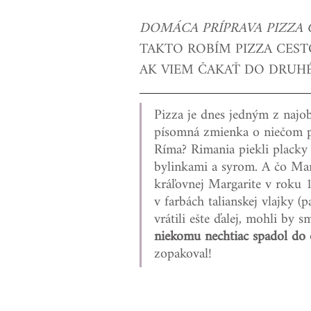
DOMÁCA PRÍPRAVA PIZZA 
MÄSO/RYBY/MORSKÉ PLO
TAKTO ROBÍM PIZZA CESTO
AK VIEM ČAKAŤ DO DRUHÉ
ZAVÁRAME
VIANOCE A
Pizza je dnes jedným z najobľ
písomná zmienka o niečom 
Ríma? Rimania piekli placky
Tipy "Ako...?"
SPONZO
bylinkami a syrom. A čo Mar
kráľovnej Margarite v roku 1
v farbách talianskej vlajky (
vrátili ešte ďalej, mohli by s
niekomu nechtiac spadol do
zopakoval!