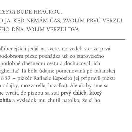
CESTA
 BUDE HRAČKOU. 
DY
VEČERA - RÝCHLO A LACNO
 JA. KEĎ NEMÁM ČAS, ZVOLÍM PRVÚ VERZIU. 
HO DŇA, VOLÍM VERZIU DVA.
 SVIATKY
CESTOVANIE
DOMÁCNOSŤ
úbenejších jedál na svete, no vedeli ste, že prvá 
podobnom pizze pochádza už zo starovekého 
 podobné dnešnému cestu a dochucovali ich 
ROVANÉ ČLÁNKY
gherita? Tá bola údajne pomenovaná po talianskej 
889 – pizzér Raffaele Esposito jej pripravil pizzu 
paradajky, mozzarella, bazalka). Ale ak by sme sa 
me tvrdiť, že pizzou sa stal 
prvý chlieb, ktorý 
 ohňa
 a výsledok mu chutil natoľko, že si ho 