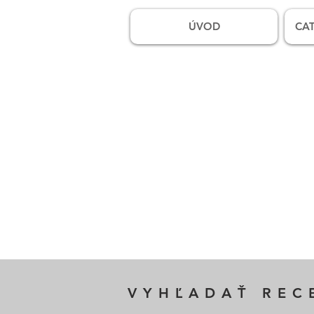
ÚVOD
CAT
VYHĽADAŤ REC