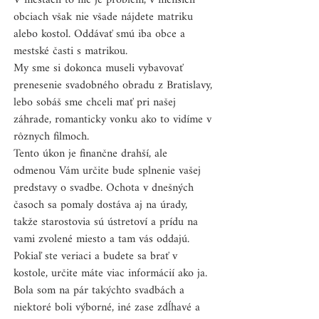
V mestách to nie je problém, v menších 
obciach však nie všade nájdete matriku 
alebo kostol. Oddávať smú iba obce a 
mestské časti s matrikou. 
My sme si dokonca museli vybavovať  
prenesenie svadobného obradu z Bratislavy, 
lebo sobáš sme chceli mať pri našej 
záhrade, romanticky vonku ako to vidíme v 
rôznych filmoch.
Tento úkon je finančne drahší, ale 
odmenou Vám určite bude splnenie vašej 
predstavy o svadbe. Ochota v dnešných 
časoch sa pomaly dostáva aj na úrady, 
takže starostovia sú ústretoví a prídu na 
vami zvolené miesto a tam vás oddajú. 
Pokiaľ ste veriaci a budete sa brať v 
kostole, určite máte viac informácií ako ja.
Bola som na pár takýchto svadbách a 
niektoré boli výborné, iné zase zdĺhavé a 