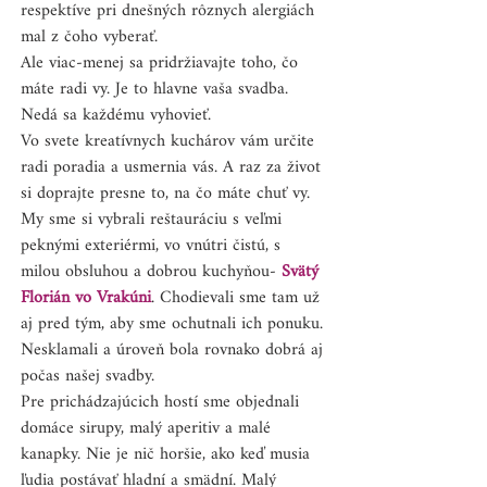
respektíve pri dnešných rôznych alergiách 
mal z čoho vyberať.
Ale viac-menej sa pridržiavajte toho, čo 
máte radi vy. Je to hlavne vaša svadba. 
Nedá sa každému vyhovieť.
Vo svete kreatívnych kuchárov vám určite 
radi poradia a usmernia vás. A raz za život 
si doprajte presne to, na čo máte chuť vy.
My sme si vybrali reštauráciu s veľmi 
peknými exteriérmi, vo vnútri čistú, s 
milou obsluhou a dobrou kuchyňou- 
Svätý 
Florián vo Vrakúni
. Chodievali sme tam už 
aj pred tým, aby sme ochutnali ich ponuku. 
Nesklamali a úroveň bola rovnako dobrá aj 
počas našej svadby.
Pre prichádzajúcich hostí sme objednali 
domáce sirupy, malý aperitiv a malé 
kanapky. Nie je nič horšie, ako keď musia 
ľudia postávať hladní a smädní. Malý 