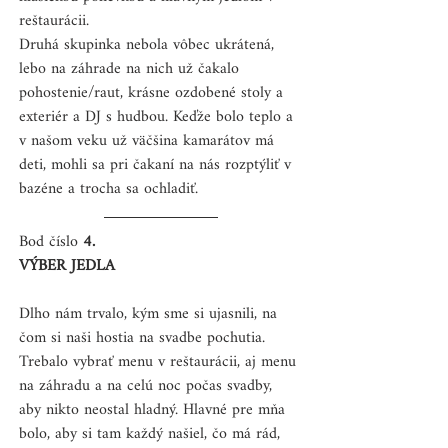
reštaurácii.
Druhá skupinka nebola vôbec ukrátená, 
lebo na záhrade na nich už čakalo 
pohostenie/raut, krásne ozdobené stoly a 
exteriér a DJ s hudbou. Keďže bolo teplo a 
v našom veku už väčšina kamarátov má 
deti, mohli sa pri čakaní na nás rozptýliť v 
bazéne a trocha sa ochladiť.
Bod číslo 
4.
VÝBER JEDLA 
Dlho nám trvalo, kým sme si ujasnili, na 
čom si naši hostia na svadbe pochutia. 
Trebalo vybrať menu v reštaurácii, aj menu 
na záhradu a na celú noc počas svadby, 
aby nikto neostal hladný. Hlavné pre mňa 
bolo, aby si tam každý našiel, čo má rád, 