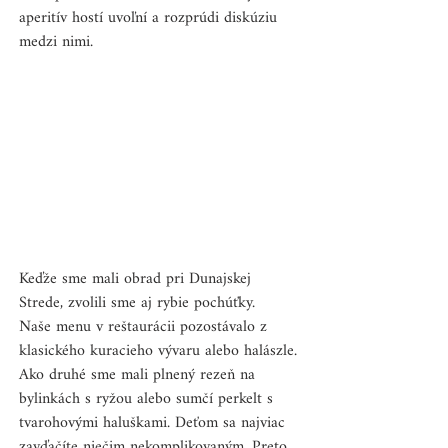
aperitív hostí uvoľní a rozprúdi diskúziu 
medzi nimi.
Keďže sme mali obrad pri Dunajskej 
Strede, zvolili sme aj rybie pochúťky.
Naše menu v reštaurácii pozostávalo z 
klasického kuracieho vývaru alebo halászle. 
Ako druhé sme mali plnený rezeň na 
bylinkách s ryžou alebo sumčí perkelt s 
tvarohovými haluškami. Deťom sa najviac 
zavďačíte niečim nekomplikovaným. Preto 