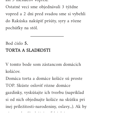
asi 5 mesiacov vopred.
Ostatné veci sme objednávali 3 týždne 
vopred a 2 dni pred svadou sme si vybehli 
do Rakúska nakúpiť pršúty, syry a rôzne 
pochúťky na stôl.
Bod číslo 
5.
TORTA A SLADKOSTI
V tomto bode som zástancom domácich 
koláčov.
Domáca torta a domáce koláče sú proste 
TOP. Skúste osloviť rôzne domáce 
gazdinky, vyskúšajte ich tvorbu (napríklad 
si od nich objednajte koláče na skúšku pri 
inej príležitosti-narodeniny, oslavy...). Ak by 
vám nechutili, skúšajte ďalej, kým 
nenájdete tie pravé.
Ja som navštívila aj zopár profesionálnych 