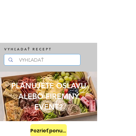
VYHĽADAŤ RECEPT
PLÁNUJETE OSLAVU
ALEBO FIREMNÝ
EVENT?
Pozrieť ponuku