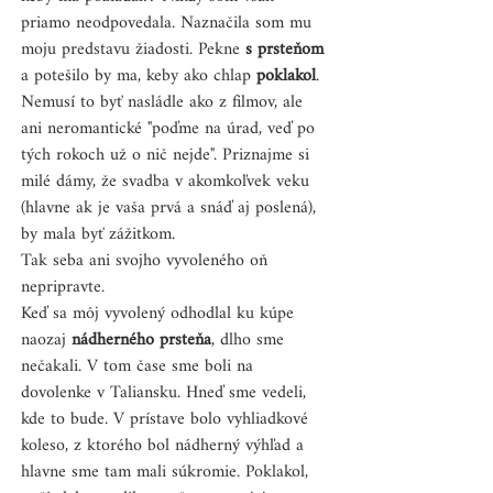
priamo neodpovedala. Naznačila som mu 
moju predstavu žiadosti. Pekne 
s prsteňom
a potešilo by ma, keby ako chlap 
poklakol
. 
Nemusí to byť nasládle ako z filmov, ale 
ani neromantické "poďme na úrad, veď po 
tých rokoch už o nič nejde". Priznajme si 
milé dámy, že svadba v akomkoľvek veku 
(hlavne ak je vaša prvá a snáď aj poslená), 
by mala byť zážitkom.
Tak seba ani svojho vyvoleného oň 
nepripravte.
Keď sa môj vyvolený odhodlal ku kúpe 
naozaj 
nádherného prsteňa
, dlho sme 
nečakali. V tom čase sme boli na 
dovolenke v Taliansku. Hneď sme vedeli, 
kde to bude. V prístave bolo vyhliadkové 
koleso, z ktorého bol nádherný výhľad a 
hlavne sme tam mali súkromie. Poklakol, 