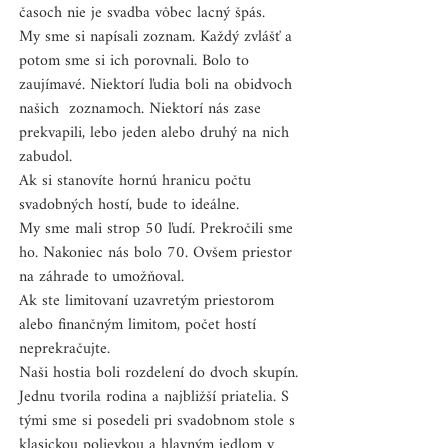
časoch nie je svadba vôbec lacný špás.
My sme si napísali zoznam. Každý zvlášť a 
potom sme si ich porovnali. Bolo to 
zaujímavé. Niektorí ľudia boli na obidvoch 
našich  zoznamoch. Niektorí nás zase 
prekvapili, lebo jeden alebo druhý na nich 
zabudol.
Ak si stanovíte hornú hranicu počtu 
svadobných hostí, bude to ideálne.
My sme mali strop 50 ľudí. Prekročili sme 
ho. Nakoniec nás bolo 70. Ovšem priestor 
na záhrade to umožňoval.
Ak ste limitovaní uzavretým priestorom 
alebo finančným limitom, počet hostí 
neprekračujte. 
Naši hostia boli rozdelení do dvoch skupín. 
Jednu tvorila rodina a najbližší priatelia. S 
tými sme si posedeli pri svadobnom stole s 
klasickou polievkou a hlavným jedlom v 