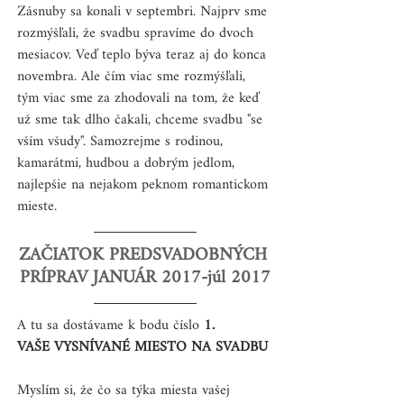
Zásnuby sa konali v septembri. Najprv sme 
rozmýšľali, že svadbu spravíme do dvoch 
mesiacov. Veď teplo býva teraz aj do konca 
novembra. Ale čím viac sme rozmýšľali, 
tým viac sme za zhodovali na tom, že keď 
už sme tak dlho čakali, chceme svadbu "se 
vším všudy". Samozrejme s rodinou, 
kamarátmi, hudbou a dobrým jedlom, 
najlepšie na nejakom peknom romantickom 
mieste. 
ZAČIATOK PREDSVADOBNÝCH 
PRÍPRAV JANUÁR 2017-júl 2017
A tu sa dostávame k bodu číslo 
1.
VAŠE VYSNÍVANÉ MIESTO NA SVADBU
Myslím si, že čo sa týka miesta vašej 