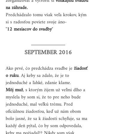
zorganizovať a vytvoriť si 
vonkajšiu svadbu 
na záhrade.
Predchádzalo tomu však veľa krokov, kým 
si s radosťou poviete svoje áno- 
"
12 mesiacov do svadby
" 
SEPTEMBER 2016
Ako prvé, čo predchádza svadbe je 
žiadosť 
o ruku
. Aj keby sa zdalo, že je to 
jednoduché a ľahké, zdanie klame. 
Môj muž
, s ktorým žijem už veľmi dlho a 
myslela by som si, že to pre neho bude 
jednoduché, mal veľkú trému. Pred 
oficiálnou žiadosťou, keď už nám obom 
bolo jasné, že sa k žiadosti schyľuje, sa ma 
každý deň pýtal, čo by som odpovedala, 
keby ma požiadal?? Nikdy som však 