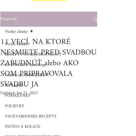
Príspevok
Všetky články
11 VECÍ, NA KTORÉ
Všetky články
NESMIETE PRED SVADBOU
RECEPTY STAREJ BRATISLAVY
ZABUDNÚŤ alebo AKO
for ENGLISH-speaking
SOM PRIPRAVOVALA
/nielen/pre DIABETIKOV
SVADBU JA
RAŇAJKY
Updated:
Jan 21, 2025
POMAZÁNKY
POLIEVKY
VEGETARIÁNSKE RECEPTY
PEČIVO A KOLÁČE