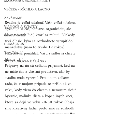
MÄSO/RYBY/MORSKÉ PLODY
VEČERA - RÝCHLO A LACNO
ZAVÁRAME
Svadba je veľká udalosť
. Vaša veľká udalosť.
VIANOCE A SVIATKY
Vyžaduje si čas, peniaze, organizáciu, ale 
hlavne dvoch ľudí, ktorí sa milujú. Niekedy 
CESTOVANIE
trvá dlhšie, kým sa rozhodnete vstúpiť do 
DOMÁCNOSŤ
manželstva (nám to trvalo 12 rokov). 
Tipy "Ako...?"
Netreba sa ponáhľať. Vašu svadbu si chcete 
hlavne užiť. 
SPONZOROVANÉ ČLÁNKY
Prípravy na ňu sú celkom príjemné, keď na 
ne máte čas a vlastnú predstavu, ako by 
svadba mala vyzerať. Preto som celkom 
rada, že v mojom prípade to prišlo až vo 
veku, kedy viem čo chcem a nemusím riešiť 
bývanie, malinké dieťa a kopec iných vecí, 
ktoré sa dejú vo veku 20-30 rokov. Obaja 
sme kreatívny ľudia, preto sme sa rozhodli 