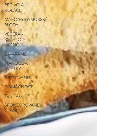
PEČIVO A
KOLÁČE
MÄSO/RYBY/MORSKÉ
PLODY
VEČERA -
RÝCHLO A
LACNO
ZAVÁRAME
VIANOCE A
SVIATKY
CESTOVANIE
DOMÁCNOSŤ
Tipy "Ako...?"
SPONZOROVANÉ
ČLÁNKY