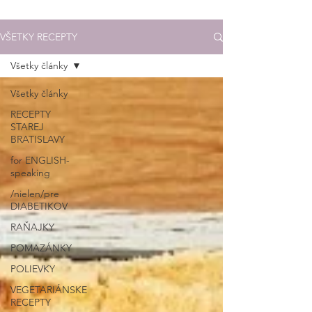
VŠETKY RECEPTY
Všetky články
Všetky články
RECEPTY
STAREJ
BRATISLAVY
for ENGLISH-
speaking
/nielen/pre
DIABETIKOV
RAŇAJKY
POMAZÁNKY
POLIEVKY
VEGETARIÁNSKE
RECEPTY