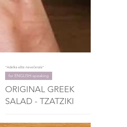
"Adelka ešte nevečerala"
for ENGLISH-speaking
ORIGINAL GREEK
SALAD - TZATZIKI