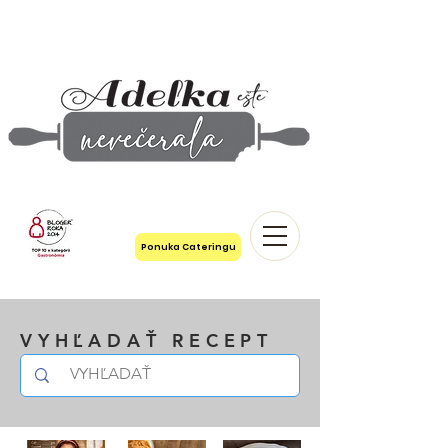
Ponuka Cateringu
VYHĽADAŤ RECEPT