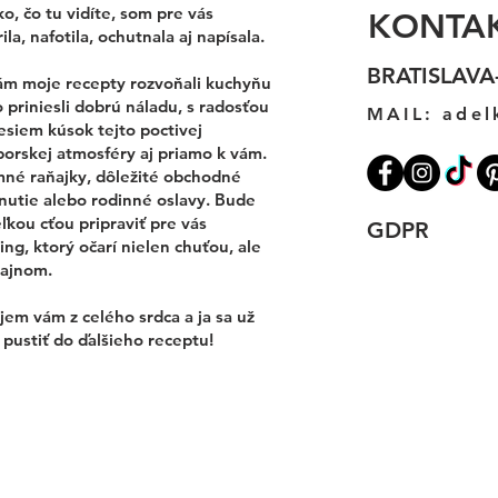
o, čo tu vidíte, som pre vás
KONTA
ila, nafotila, ochutnala aj napísala.
BRATISLAVA
ám moje recepty rozvoňali kuchyňu
 priniesli dobrú náladu, s radosťou
MAIL:
adel
esiem kúsok tejto poctivej
porskej atmosféry aj priamo k vám.
mné raňajky, dôležité obchodné
nutie alebo rodinné oslavy. Bude
ľkou cťou pripraviť pre vás
GDPR
ing, ktorý očarí nielen chuťou, ale
zajnom.
em vám z celého srdca a ja sa už
pustiť do ďalšieho receptu!