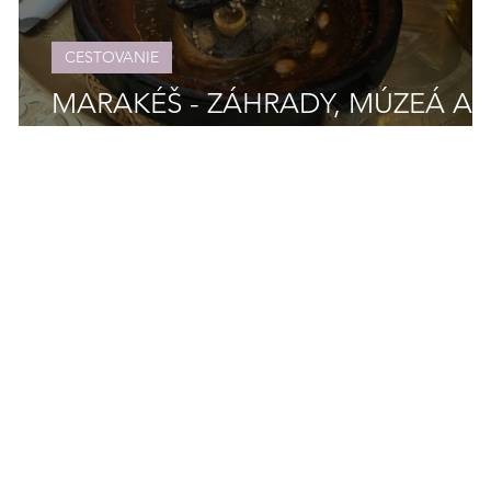
CESTOVANIE
MARAKÉŠ - ZÁHRADY, MÚZEÁ A
CHUTE MAROKA časť 3.