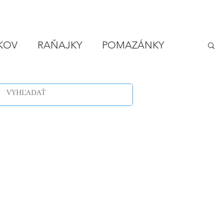
IKOV
RAŇAJKY
POMAZÁNKY
LODY
VEČERA - RÝCHLO A LACNO
SPONZOROVANÉ ČLÁNKY