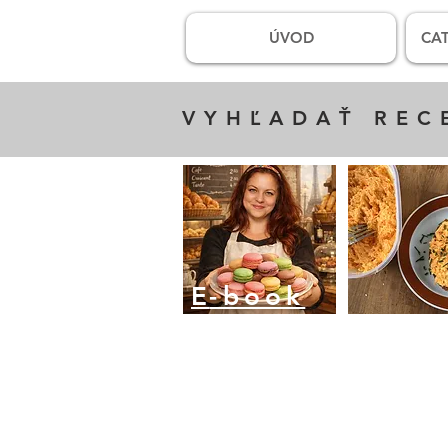
ÚVOD
CAT
VYHĽADAŤ REC
E
-book