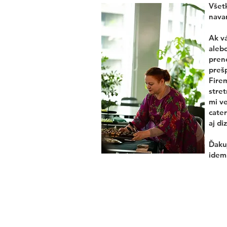
Všetk
navar
Ak v
alebo
pren
preš
Fire
stret
mi ve
cater
aj di
Ďakuj
idem 