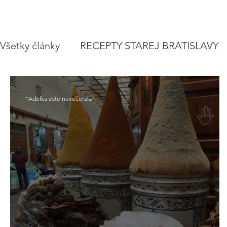
Všetky články
RECEPTY STAREJ BRATISLAVY
POLIEVKY
VEGETARIÁNSKE RECEPTY
"Adelka ešte nevečerala"
ZAVÁRAME
VIANOCE A SVIATKY
CE