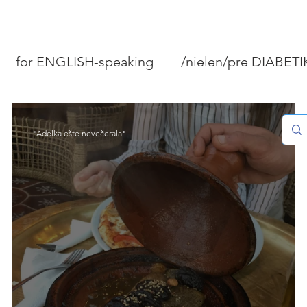
for ENGLISH-speaking
/nielen/pre DIABET
PEČIVO A KOLÁČE
MÄSO/RYBY/MORSKÉ P
"Adelka ešte nevečerala"
STOVANIE
DOMÁCNOSŤ
Tipy "Ako...?"