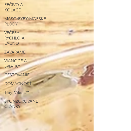
PEČIVO A
KOLÁČE
MÄSO/RYBY/MORSKÉ
PLODY
VEČERA -
RÝCHLO A
LACNO
ZAVÁRAME
VIANOCE A
SVIATKY
CESTOVANIE
DOMÁCNOSŤ
Tipy "Ako...?"
SPONZOROVANÉ
ČLÁNKY