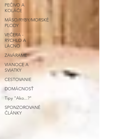
PEČIVO A
KOLÁČE
MÄSO/RYBY/MORSKÉ
PLODY
VEČERA -
RÝCHLO A
LACNO
ZAVÁRAME
VIANOCE A
SVIATKY
CESTOVANIE
DOMÁCNOSŤ
Tipy "Ako...?"
SPONZOROVANÉ
ČLÁNKY