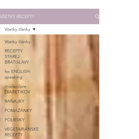
VŠETKY RECEPTY
Všetky články
Všetky články
RECEPTY
STAREJ
BRATISLAVY
for ENGLISH-
speaking
/nielen/pre
DIABETIKOV
RAŇAJKY
POMAZÁNKY
POLIEVKY
VEGETARIÁNSKE
RECEPTY