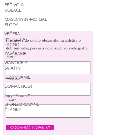
PEČIVO A
KOLÁČE
MÄSO/RYBY/MORSKÉ
PLODY
VEČERA -
Pridajte sa do môjho občasného newslettra o
RÝCHLO A
LACNO
dobrom jedle, pečení a novinkách vo svete gastra.
ZAVÁRAME
Meno
VIANOCE A
SVIATKY
CESTOVANIE
Priezvisko
DOMÁCNOSŤ
Tipy "Ako...?"
Email
SPONZOROVANÉ
ČLÁNKY
ODOBERAŤ NOVINKY