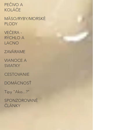
PEČIVO A
KOLÁČE
MÄSO/RYBY/MORSKÉ
PLODY
VEČERA -
RÝCHLO A
LACNO
ZAVÁRAME
VIANOCE A
SVIATKY
CESTOVANIE
DOMÁCNOSŤ
Tipy "Ako...?"
SPONZOROVANÉ
ČLÁNKY