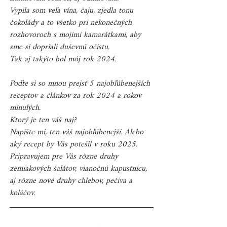
Vypila som veľa vína, čaju, zjedla tonu 
čokolády a to všetko pri nekonečných 
rozhovoroch s mojimi kamarátkami, aby 
sme si dopriali duševnú očistu.
Tak aj takýto bol môj rok 2024.
Poďte si so mnou prejsť 5 najobľúbenejších 
receptov a článkov za rok 2024 a rokov 
minulých.
Ktorý je ten váš naj?
Napíšte mi, ten váš najobľúbenejší. Alebo 
aký recept by Vás potešil v roku 2025. 
Pripravujem pre Vás rôzne druhy 
zemiakových šalátov, vianočnú kapustnicu, 
aj rôzne nové druhy chlebov, pečiva a 
koláčov.