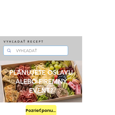
VYHĽADAŤ RECEPT
PLÁNUJETE OSLAVU
ALEBO FIREMNÝ
EVENT?
Pozrieť ponuku