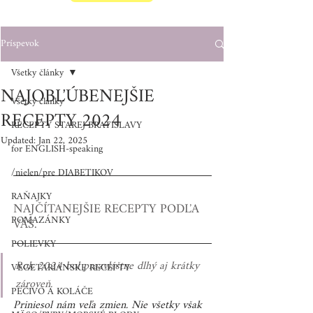
Príspevok
Všetky články
NAJOBĽÚBENEJŠIE
Všetky články
RECEPTY 2024
RECEPTY STAREJ BRATISLAVY
Updated:
Jan 22, 2025
for ENGLISH-speaking
/nielen/pre DIABETIKOV
RAŇAJKY
NAJČÍTANEJŠIE RECEPTY PODĽA 
POMAZÁNKY
VÁS.
POLIEVKY
Rok 2024 bol prazvláštne dlhý aj krátky 
VEGETARIÁNSKE RECEPTY
zároveň. 
PEČIVO A KOLÁČE
Priniesol nám veľa zmien. Nie všetky však 