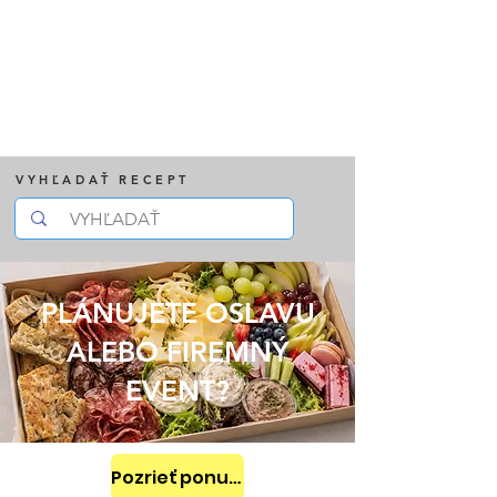
VYHĽADAŤ RECEPT
PLÁNUJETE OSLAVU
ALEBO FIREMNÝ
EVENT?
Pozrieť ponuku