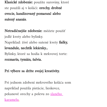
Klasické zdobenie:
 použite suroviny, ktoré 
ste použili aj v koláči: 
orechy, drobné 
ovocie, kandizovaný pomaranč alebo 
sušený ananás
.
Netradičnejšie zdobenie:
 môžete použiť 
jedlé kvety alebo bylinky.
Napríklad: živé alebo sušené kvety 
fialky, 
levandule, nechtík lekársky...
Bylinky, ktoré sa hodia k mrkvovej torte: 
rozmarín, tymián, šalvia.
Pri výbere sa držte svojej kreativity. 
Pri jednom zdobení mrkvového koláča som 
napríklad použila pistácie, lieskovce, 
pekanové orechy a polevu zo 
slaného 
karamelu
.