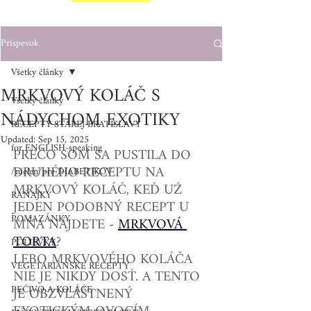
Príspevok
Všetky články
MRKVOVÝ KOLÁČ S
Všetky články
NÁDYCHOM EXOTIKY
RECEPTY STAREJ BRATISLAVY
Updated:
Sep 15, 2025
for ENGLISH-speaking
PREČO SOM SA PUSTILA DO 
DRUHÉHO RECEPTU NA 
/nielen/pre DIABETIKOV
MRKVOVÝ KOLÁČ, KEĎ UŽ 
RAŇAJKY
JEDEN PODOBNÝ RECEPT U 
POMAZÁNKY
MŇA NÁJDETE - 
MRKVOVÁ 
TORTA
? 
POLIEVKY
LEBO MRKVOVÉHO KOLÁČA 
VEGETARIÁNSKE RECEPTY
NIE JE NIKDY DOSŤ. A TENTO 
PEČIVO A KOLÁČE
JE OBZVLÁŠTNENÝ 