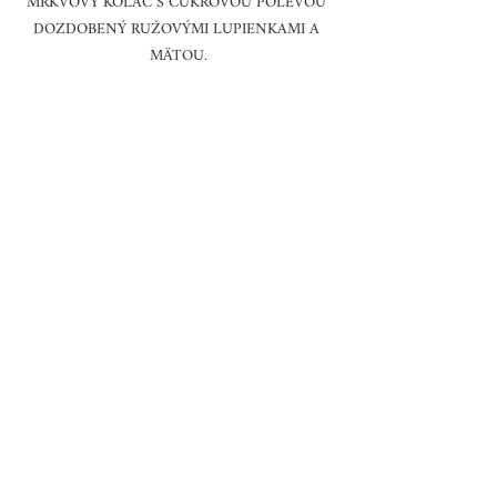
MRKVOVÝ KOLÁČ S CUKROVOU POLEVOU 
DOZDOBENÝ RUŽOVÝMI LUPIENKAMI A 
MÄTOU.