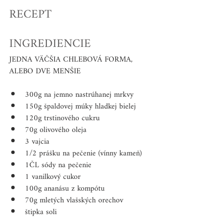
RECEPT
INGREDIENCIE
JEDNA VÄČŠIA CHLEBOVÁ FORMA, 
ALEBO DVE MENŠIE
300g na jemno nastrúhanej mrkvy  
150g špaldovej múky hladkej bielej  
120g trstinového cukru  
70g olivového oleja  
3 vajcia   
1/2 prášku na pečenie (vínny kameň)  
1ČL sódy na pečenie  
1 vanilkový cukor  
100g ananásu z kompótu  
70g mletých vlašských orechov    
štipka soli 