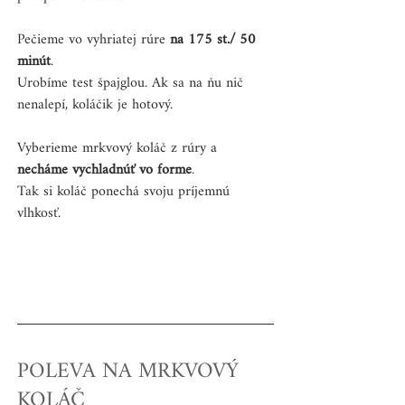
Pečieme vo vyhriatej rúre 
na 175 st./ 50 
minút
. 
Urobíme test špajglou. Ak sa na ňu nič 
nenalepí, koláčik je hotový.
Vyberieme mrkvový koláč z rúry a
necháme vychladnúť vo forme
. 
Tak si koláč ponechá svoju príjemnú 
vlhkosť.
POLEVA NA MRKVOVÝ 
KOLÁČ