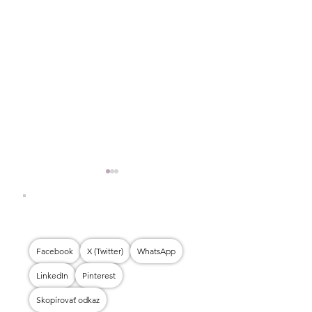
Facebook
X (Twitter)
WhatsApp
MRKVOVÁ TOR
LinkedIn
Pinterest
TVAROHOVÉ PAGÁČIKY
Skopírovať odkaz