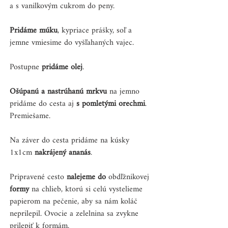
a s vanilkovým cukrom do peny.
Pridáme múku
, kypriace prášky, soľ a 
jemne vmiesime do vyšľahaných vajec.
Postupne 
pridáme olej
.
Ošúpanú a nastrúhanú mrkvu
 na jemno 
pridáme do cesta aj 
s pomletými orechmi
. 
Premiešame.
Na záver do cesta pridáme na kúsky 
1x1cm 
nakrájený ananás
.
Pripravené cesto 
nalejeme do
 obdľžnikovej
formy 
na chlieb, ktorú si celú vystelieme 
papierom na pečenie, aby sa nám koláč 
neprilepil. Ovocie a zelelnina sa zvykne 
prilepiť k formám.