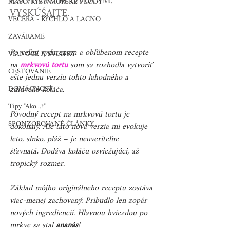
EXOTICKÝM OVOCÍM. 
MÄSO/RYBY/MORSKÉ PLODY
VYSKÚŠAJTE.
VEČERA - RÝCHLO A LACNO
ZAVÁRAME
Po veľmi vydarenom a obľúbenom recepte 
VIANOCE A SVIATKY
na
mrkvovú tortu
 som sa rozhodla vytvoriť 
CESTOVANIE
ešte jednu verziu tohto lahodného a 
DOMÁCNOSŤ
zdravého koláča. 
Tipy "Ako...?"
Pôvodný recept na mrkvovú tortu je 
SPONZOROVANÉ ČLÁNKY
dokonalý. Ale táto nová verzia mi evokuje 
leto, slnko, pláž – je neuveriteľne 
šťavnatá
.
 Dodáva koláču osviežujúci, až 
tropický rozmer.
Základ môjho originálneho receptu zostáva 
viac-menej zachovaný. Pribudlo len zopár 
nových ingrediencií. Hlavnou hviezdou po 
mrkve sa stal 
ananás
! 