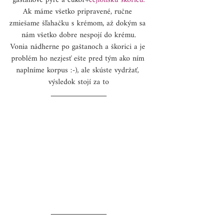
gaštanové pyré a cukor+
cejlonskú škoricu
.
Ak máme všetko pripravené, ručne 
zmiešame šľahačku s krémom, až dokým sa 
nám všetko dobre nespojí do krému.
Vonia nádherne po gaštanoch a škorici a je 
problém ho nezjesť ešte pred tým ako ním 
naplníme korpus :-), ale skúste vydržať, 
výsledok stojí za to