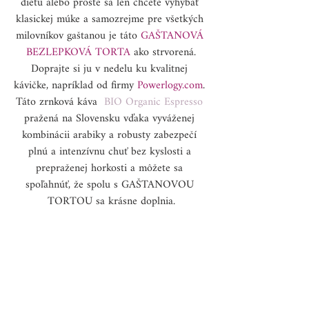
diétu alebo proste sa len chcete vyhýbať 
klasickej múke a samozrejme pre všetkých 
milovníkov gaštanou je táto
 GAŠTANOVÁ 
BEZLEPKOVÁ TORTA
 ako strvorená.
Doprajte si ju v nedelu ku kvalitnej 
kávičke, napríklad od firmy 
Powerlogy.com
. 
Táto zrnková káva  
BIO Organic Espresso
pražená na Slovensku vďaka vyváženej 
kombinácii arabiky a robusty zabezpečí 
plnú a intenzívnu chuť bez kyslosti a 
prepraženej horkosti a môžete sa 
spoľahnúť, že spolu s GAŠTANOVOU 
TORTOU sa krásne doplnia.