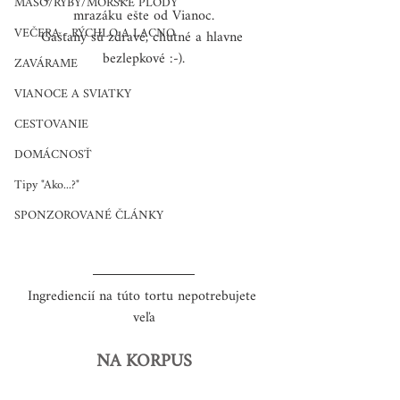
MÄSO/RYBY/MORSKÉ PLODY
mrazáku ešte od Vianoc.
VEČERA - RÝCHLO A LACNO
Gaštany sú zdravé, chutné a hlavne 
bezlepkové :-).
ZAVÁRAME
VIANOCE A SVIATKY
CESTOVANIE
DOMÁCNOSŤ
Tipy "Ako...?"
SPONZOROVANÉ ČLÁNKY
Ingrediencií na túto tortu nepotrebujete 
veľa
NA KORPUS