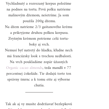
Vychladnutý a rozrezaný korpus položíme 
na podnos na tortu. Prvú polku natrieme 
malinovým džemom, nešetríme. Ja som 
použila 200g džemu.
Na džem natrieme 2/3 gaštanového krému 
a prikryjeme druhou polkou korpusu.
Zvyšným krémom potrieme celú tortu- 
boky aj vrch.
Nemusí byť natretý do hladka, kľudne nech 
má francúzsky look s trochou nedbalosti.
Na vrch poukladáme zopár úžasných
Organic cacao almonds
, teda mandlí v 77 
percentnej čokoláde. Tie dodajú torte ten 
správny šmrnc a k tomu ešte aj výborne 
chutia.
Tak ak aj vy musíte dodržiavať bezlepkovú 