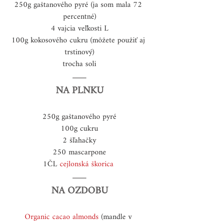
250g gaštanového pyré (ja som mala 72 
percentné)
4 vajcia veľkosti L
100g kokosového cukru (môžete použiť aj 
trstinový)
trocha soli
NA PLNKU
250g gaštanového pyré
100g cukru
2 šľahačky
250 mascarpone
1ČL 
cejlonská škorica
NA OZDOBU
Organic cacao almonds
 (mandle v 