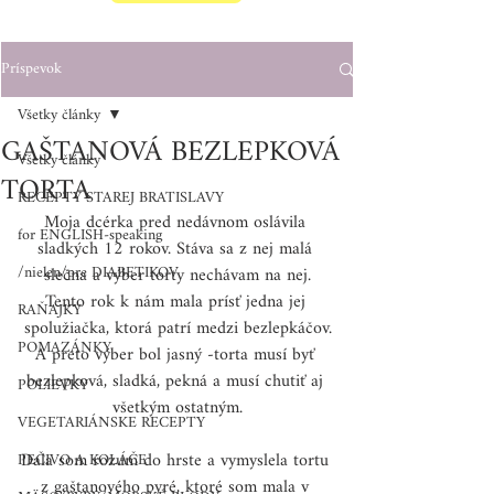
Príspevok
Všetky články
GAŠTANOVÁ BEZLEPKOVÁ
Všetky články
TORTA
RECEPTY STAREJ BRATISLAVY
Moja dcérka pred nedávnom oslávila 
for ENGLISH-speaking
sladkých 12 rokov. Stáva sa z nej malá 
/nielen/pre DIABETIKOV
slečna a výber torty nechávam na nej.
Tento rok k nám mala prísť jedna jej 
RAŇAJKY
spolužiačka, ktorá patrí medzi bezlepkáčov.
POMAZÁNKY
A preto výber bol jasný -torta musí byť 
bezlepková, sladká, pekná a musí chutiť aj 
POLIEVKY
všetkým ostatným.
VEGETARIÁNSKE RECEPTY
Dala som rozum do hrste a vymyslela tortu 
PEČIVO A KOLÁČE
z gaštanového pyré, ktoré som mala v 