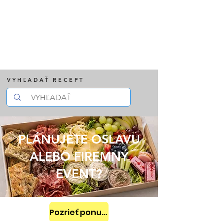
VYHĽADAŤ RECEPT
PLÁNUJETE OSLAVU
ALEBO FIREMNÝ
EVENT?
Pozrieť ponuku