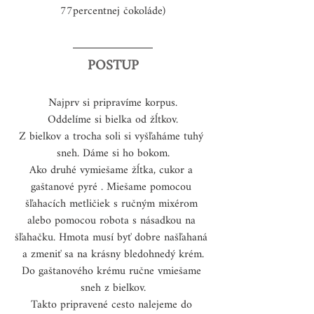
77percentnej čokoláde)
POSTUP
Najprv si pripravíme korpus.
Oddelíme si bielka od žĺtkov.
Z bielkov a trocha soli si vyšľaháme tuhý 
sneh. Dáme si ho bokom.
Ako druhé vymiešame žĺtka, cukor a 
gaštanové pyré . Miešame pomocou 
šľahacích metličiek s ručným mixérom 
alebo pomocou robota s násadkou na 
šľahačku. Hmota musí byť dobre našľahaná 
a zmeniť sa na krásny bledohnedý krém.
Do gaštanového krému ručne vmiešame 
sneh z bielkov.
Takto pripravené cesto nalejeme do 