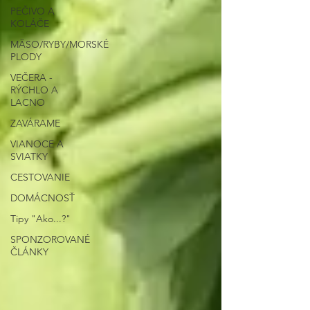
PEČIVO A
KOLÁČE
MÄSO/RYBY/MORSKÉ
PLODY
VEČERA -
RÝCHLO A
LACNO
ZAVÁRAME
VIANOCE A
SVIATKY
CESTOVANIE
DOMÁCNOSŤ
Tipy "Ako...?"
SPONZOROVANÉ
ČLÁNKY