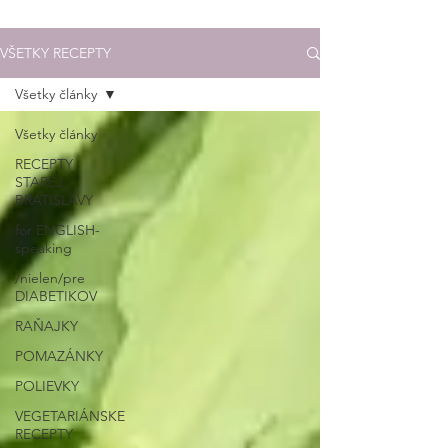
VŠETKY RECEPTY
Všetky články
Všetky články
RECEPTY
STAREJ
BRATISLAVY
for ENGLISH-
speaking
/nielen/pre
DIABETIKOV
RAŇAJKY
POMAZÁNKY
POLIEVKY
VEGETARIÁNSKE
RECEPTY