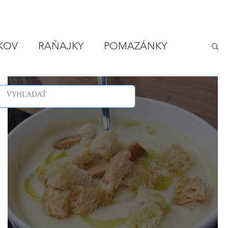
IKOV
RAŇAJKY
POMAZÁNKY
LODY
VEČERA - RÝCHLO A LACNO
"Adelka ešte nevečerala"
SPONZOROVANÉ ČLÁNKY