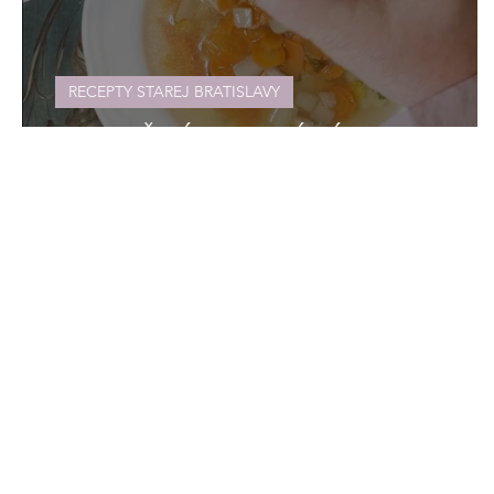
RECEPTY STAREJ BRATISLAVY
TRADIČNÝ KURACÍ VÝVAR