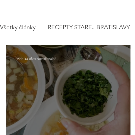
Všetky články
RECEPTY STAREJ BRATISLAVY
POLIEVKY
VEGETARIÁNSKE RECEPTY
"Adelka ešte nevečerala"
ZAVÁRAME
VIANOCE A SVIATKY
CE