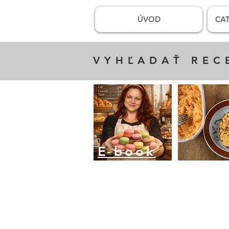
ÚVOD
CAT
VYHĽADAŤ REC
E
-book