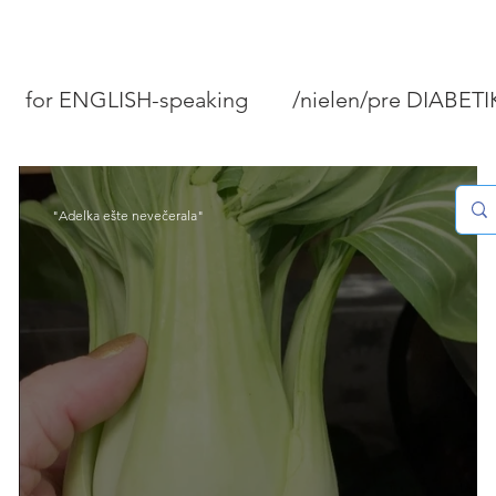
for ENGLISH-speaking
/nielen/pre DIABET
PEČIVO A KOLÁČE
MÄSO/RYBY/MORSKÉ P
"Adelka ešte nevečerala"
STOVANIE
DOMÁCNOSŤ
Tipy "Ako...?"