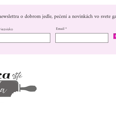
ewslettra o dobrom jedle, pečení a novinkách vo svete ga
Email
riezvisko