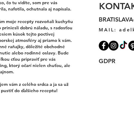
o, čo tu vidíte, som pre vás
KONTA
ila, nafotila, ochutnala aj napísala.
BRATISLAVA
ám moje recepty rozvoňali kuchyňu
 priniesli dobrú náladu, s radosťou
MAIL:
adel
esiem kúsok tejto poctivej
porskej atmosféry aj priamo k vám.
mné raňajky, dôležité obchodné
nutie alebo rodinné oslavy. Bude
ľkou cťou pripraviť pre vás
GDPR
ing, ktorý očarí nielen chuťou, ale
zajnom.
em vám z celého srdca a ja sa už
pustiť do ďalšieho receptu!