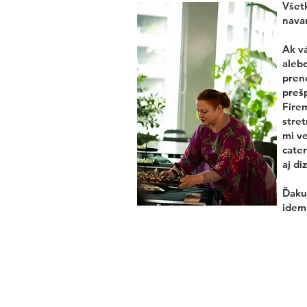
Všetk
navar
Ak v
alebo
pren
preš
Fire
stret
mi ve
cater
aj di
Ďakuj
idem 