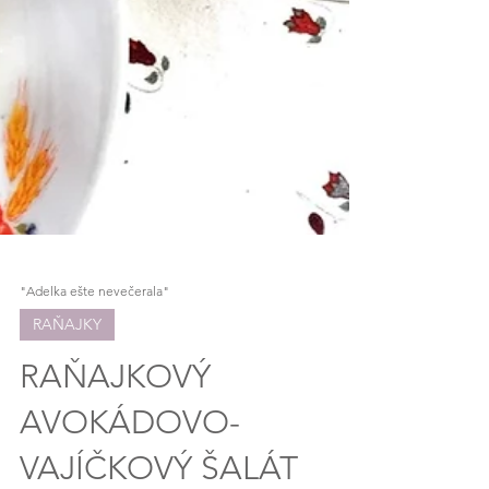
"Adelka ešte nevečerala"
RAŇAJKY
RAŇAJKOVÝ
AVOKÁDOVO-