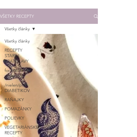
VŠETKY RECEPTY
Všetky články
Všetky články
RECEPTY
STAREJ
BRATISLAVY
for ENGLISH-
speaking
/nielen/pre
DIABETIKOV
RAŇAJKY
POMAZÁNKY
POLIEVKY
VEGETARIÁNSKE
RECEPTY