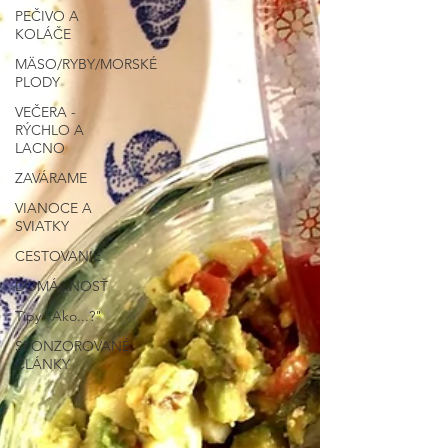
PEČIVO A
KOLÁČE
MÄSO/RYBY/MORSKÉ
PLODY
VEČERA -
RÝCHLO A
LACNO
ZAVÁRAME
VIANOCE A
SVIATKY
CESTOVANIE
DOMÁCNOSŤ
Tipy "Ako...?"
SPONZOROVANÉ
ČLÁNKY