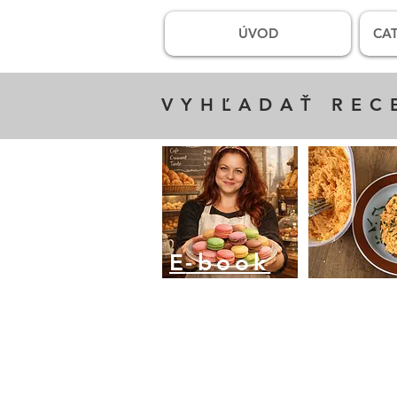
ÚVOD
CAT
VYHĽADAŤ REC
E
-book