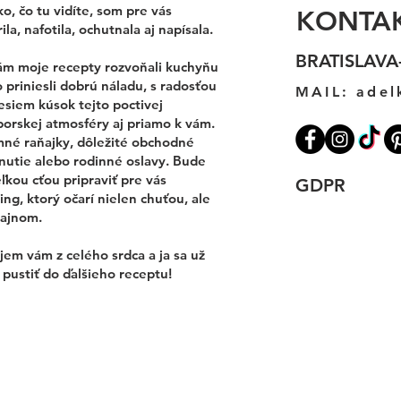
o, čo tu vidíte, som pre vás
KONTA
ila, nafotila, ochutnala aj napísala.
BRATISLAVA
ám moje recepty rozvoňali kuchyňu
 priniesli dobrú náladu, s radosťou
MAIL:
adel
esiem kúsok tejto poctivej
porskej atmosféry aj priamo k vám.
mné raňajky, dôležité obchodné
nutie alebo rodinné oslavy. Bude
ľkou cťou pripraviť pre vás
GDPR
ing, ktorý očarí nielen chuťou, ale
zajnom.
em vám z celého srdca a ja sa už
pustiť do ďalšieho receptu!