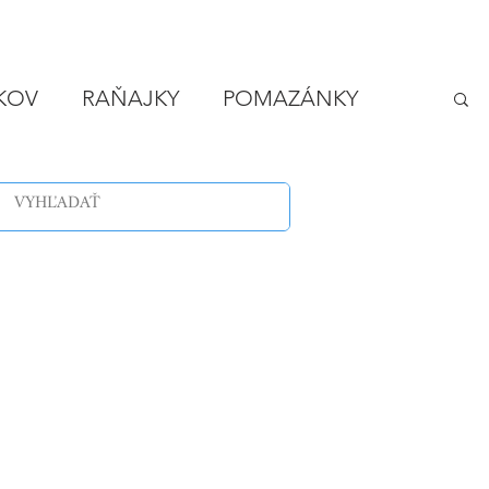
IKOV
RAŇAJKY
POMAZÁNKY
LODY
VEČERA - RÝCHLO A LACNO
SPONZOROVANÉ ČLÁNKY