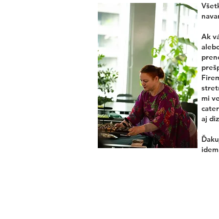
Všetk
navar
Ak v
alebo
pren
preš
Fire
stret
mi ve
cater
aj di
Ďakuj
idem 