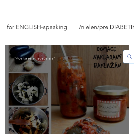
for ENGLISH-speaking
/nielen/pre DIABET
PEČIVO A KOLÁČE
MÄSO/RYBY/MORSKÉ P
"Adelka ešte nevečerala"
STOVANIE
DOMÁCNOSŤ
Tipy "Ako...?"