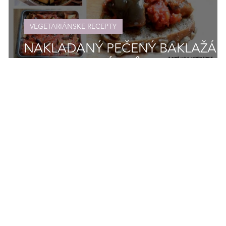
VEGETARIÁNSKE RECEPTY
NAKLADANÝ PEČENÝ BAKLAŽÁ
NA TALIANSKÝ SPÔSOB