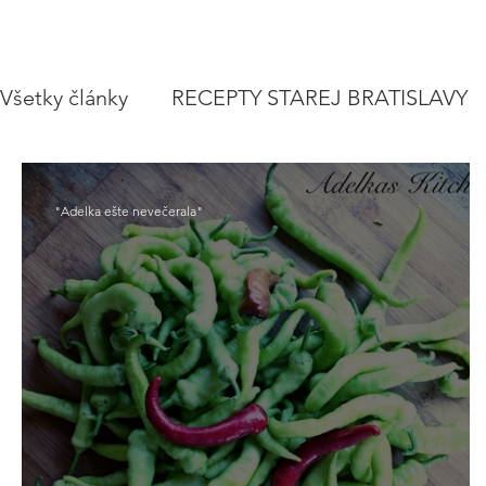
Všetky články
RECEPTY STAREJ BRATISLAVY
POLIEVKY
VEGETARIÁNSKE RECEPTY
"Adelka ešte nevečerala"
ZAVÁRAME
VIANOCE A SVIATKY
CE