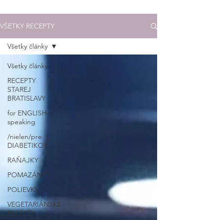
VŠETKY RECEPTY
Všetky články
Všetky články
RECEPTY
STAREJ
BRATISLAVY
for ENGLISH-
speaking
/nielen/pre
DIABETIKOV
RAŇAJKY
POMAZÁNKY
POLIEVKY
VEGETARIÁNSKE
RECEPTY