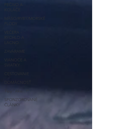
PEČIVO A
KOLÁČE
MÄSO/RYBY/MORSKÉ
PLODY
VEČERA -
RÝCHLO A
LACNO
ZAVÁRAME
VIANOCE A
SVIATKY
CESTOVANIE
DOMÁCNOSŤ
Tipy "Ako...?"
SPONZOROVANÉ
ČLÁNKY