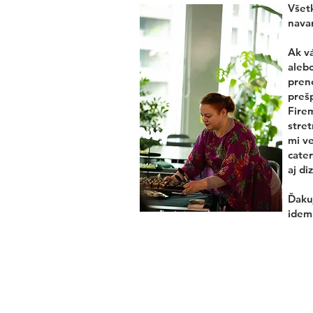
Všetk
navar
Ak v
alebo
pren
preš
Fire
stret
mi ve
cater
aj di
Ďakuj
idem 