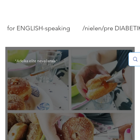
for ENGLISH-speaking
/nielen/pre DIABET
PEČIVO A KOLÁČE
MÄSO/RYBY/MORSKÉ P
"Adelka ešte nevečerala"
STOVANIE
DOMÁCNOSŤ
Tipy "Ako...?"