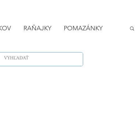
IKOV
RAŇAJKY
POMAZÁNKY
LODY
VEČERA - RÝCHLO A LACNO
SPONZOROVANÉ ČLÁNKY