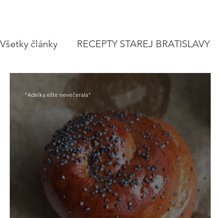
Všetky články
RECEPTY STAREJ BRATISLAVY
POLIEVKY
VEGETARIÁNSKE RECEPTY
"Adelka ešte nevečerala"
ZAVÁRAME
VIANOCE A SVIATKY
CE