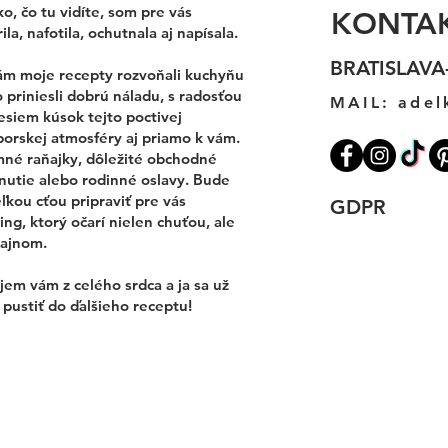
o, čo tu vidíte, som pre vás
KONTA
ila, nafotila, ochutnala aj napísala.
BRATISLAVA
ám moje recepty rozvoňali kuchyňu
 priniesli dobrú náladu, s radosťou
MAIL:
adel
esiem kúsok tejto poctivej
porskej atmosféry aj priamo k vám.
mné raňajky, dôležité obchodné
nutie alebo rodinné oslavy. Bude
ľkou cťou pripraviť pre vás
GDPR
ing, ktorý očarí nielen chuťou, ale
zajnom.
em vám z celého srdca a ja sa už
pustiť do ďalšieho receptu!