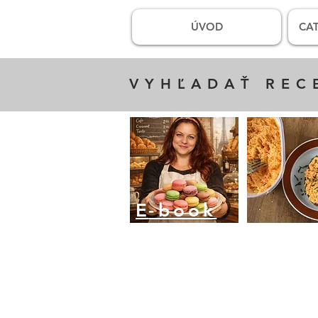
ÚVOD
CAT
VYHĽADAŤ REC
E
-book