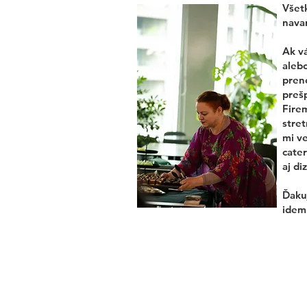
Všetk
navar
Ak v
alebo
pren
preš
Fire
stret
mi ve
cater
aj di
Ďakuj
idem 