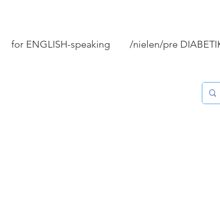
for ENGLISH-speaking
/nielen/pre DIABET
PEČIVO A KOLÁČE
MÄSO/RYBY/MORSKÉ P
STOVANIE
DOMÁCNOSŤ
Tipy "Ako...?"