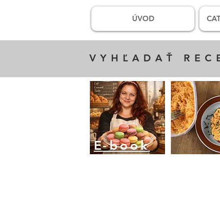
ÚVOD
CAT
VYHĽADAŤ REC
E
-book