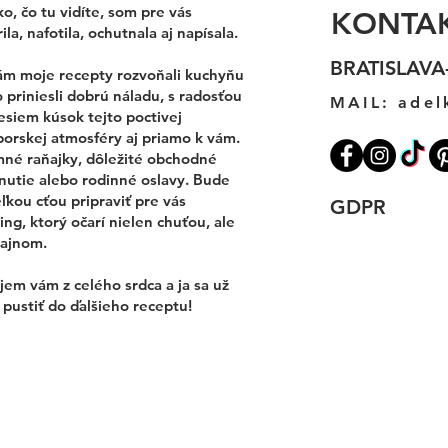
o, čo tu vidíte, som pre vás
KONTA
ila, nafotila, ochutnala aj napísala.
BRATISLAVA
ám moje recepty rozvoňali kuchyňu
 priniesli dobrú náladu, s radosťou
MAIL:
adel
esiem kúsok tejto poctivej
porskej atmosféry aj priamo k vám.
mné raňajky, dôležité obchodné
nutie alebo rodinné oslavy. Bude
ľkou cťou pripraviť pre vás
GDPR
ing, ktorý očarí nielen chuťou, ale
zajnom.
em vám z celého srdca a ja sa už
pustiť do ďalšieho receptu!