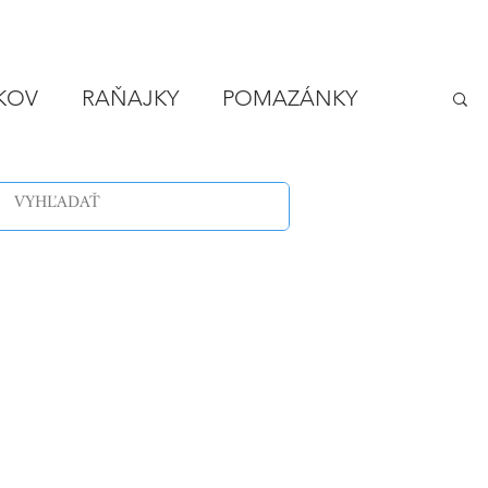
IKOV
RAŇAJKY
POMAZÁNKY
LODY
VEČERA - RÝCHLO A LACNO
SPONZOROVANÉ ČLÁNKY