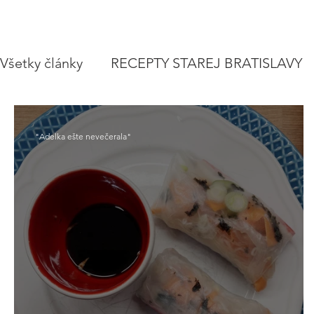
Všetky články
RECEPTY STAREJ BRATISLAVY
POLIEVKY
VEGETARIÁNSKE RECEPTY
"Adelka ešte nevečerala"
ZAVÁRAME
VIANOCE A SVIATKY
CE