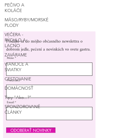
PEČIVO A
KOLÁČE
MÄSO/RYBY/MORSKÉ
PLODY
VEČERA -
Pridajte sa do môjho občasného newslettra o
RÝCHLO A
LACNO
dobrom jedle, pečení a novinkách vo svete gastra.
ZAVÁRAME
Meno
VIANOCE A
SVIATKY
CESTOVANIE
Priezvisko
DOMÁCNOSŤ
Tipy "Ako...?"
Email
SPONZOROVANÉ
ČLÁNKY
ODOBERAŤ NOVINKY