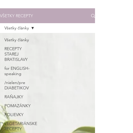
VŠETKY RECEPTY
Všetky články
Všetky články
RECEPTY
STAREJ
BRATISLAVY
for ENGLISH-
speaking
/nielen/pre
DIABETIKOV
RAŇAJKY
POMAZÁNKY
POLIEVKY
VEGETARIÁNSKE
RECEPTY