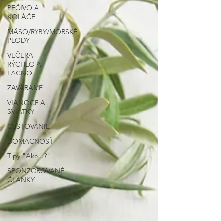
PEČIVO A
KOLÁČE
MÄSO/RYBY/MORSKÉ
PLODY
VEČERA -
RÝCHLO A
LACNO
ZAVÁRAME
VIANOCE A
SVIATKY
CESTOVANIE
DOMÁCNOSŤ
Tipy "Ako...?"
SPONZOROVANÉ
ČLÁNKY