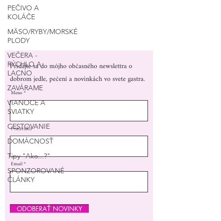
PEČIVO A
KOLÁČE
MÄSO/RYBY/MORSKÉ
PLODY
VEČERA -
Pridajte sa do môjho občasného newslettra o
RÝCHLO A
LACNO
dobrom jedle, pečení a novinkách vo svete gastra.
ZAVÁRAME
Meno
VIANOCE A
SVIATKY
CESTOVANIE
Priezvisko
DOMÁCNOSŤ
Tipy "Ako...?"
Email
SPONZOROVANÉ
ČLÁNKY
ODOBERAŤ NOVINKY