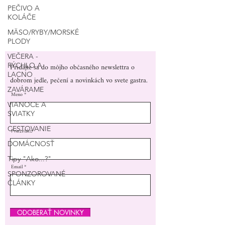
PEČIVO A
KOLÁČE
MÄSO/RYBY/MORSKÉ
PLODY
VEČERA -
Pridajte sa do môjho občasného newslettra o
RÝCHLO A
LACNO
dobrom jedle, pečení a novinkách vo svete gastra.
ZAVÁRAME
Meno
VIANOCE A
SVIATKY
CESTOVANIE
Priezvisko
DOMÁCNOSŤ
Tipy "Ako...?"
Email
SPONZOROVANÉ
ČLÁNKY
ODOBERAŤ NOVINKY