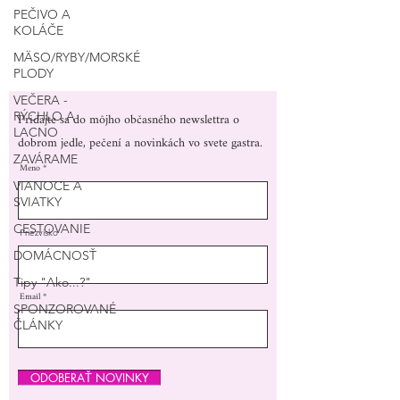
PEČIVO A
KOLÁČE
MÄSO/RYBY/MORSKÉ
PLODY
VEČERA -
Pridajte sa do môjho občasného newslettra o
RÝCHLO A
LACNO
dobrom jedle, pečení a novinkách vo svete gastra.
ZAVÁRAME
Meno
VIANOCE A
SVIATKY
CESTOVANIE
Priezvisko
DOMÁCNOSŤ
Tipy "Ako...?"
Email
SPONZOROVANÉ
ČLÁNKY
ODOBERAŤ NOVINKY