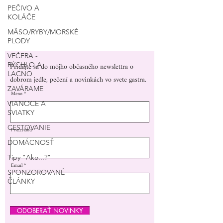
PEČIVO A
KOLÁČE
MÄSO/RYBY/MORSKÉ
PLODY
VEČERA -
Pridajte sa do môjho občasného newslettra o
RÝCHLO A
LACNO
dobrom jedle, pečení a novinkách vo svete gastra.
ZAVÁRAME
Meno
VIANOCE A
SVIATKY
CESTOVANIE
Priezvisko
DOMÁCNOSŤ
Tipy "Ako...?"
Email
SPONZOROVANÉ
ČLÁNKY
ODOBERAŤ NOVINKY