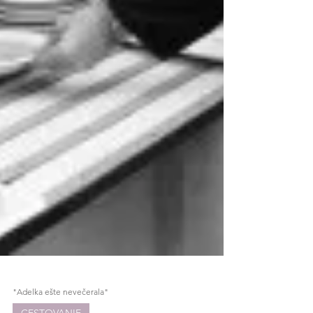
"Adelka ešte nevečerala"