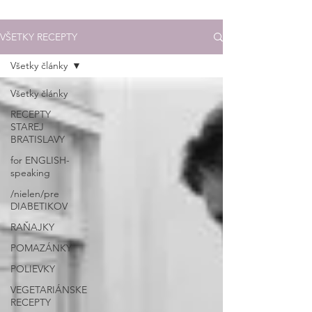
VŠETKY RECEPTY
Všetky články
Všetky články
RECEPTY
STAREJ
BRATISLAVY
for ENGLISH-
speaking
/nielen/pre
DIABETIKOV
RAŇAJKY
POMAZÁNKY
POLIEVKY
VEGETARIÁNSKE
RECEPTY