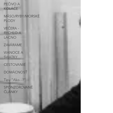
PEČIVO A
KOLÁČE
MÄSO/RYBY/MORSKÉ
PLODY
VEČERA -
RÝCHLO A
LACNO
ZAVÁRAME
VIANOCE A
SVIATKY
CESTOVANIE
DOMÁCNOSŤ
Tipy "Ako...?"
SPONZOROVANÉ
ČLÁNKY