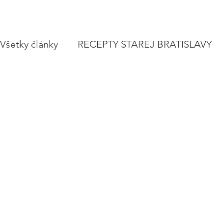
Všetky články
RECEPTY STAREJ BRATISLAVY
POLIEVKY
VEGETARIÁNSKE RECEPTY
ZAVÁRAME
VIANOCE A SVIATKY
CE