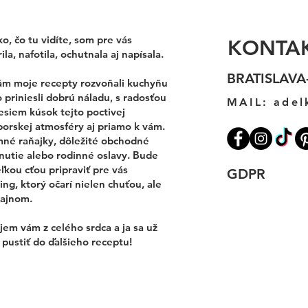
o, čo tu vidíte, som pre vás
KONTA
ila, nafotila, ochutnala aj napísala.
BRATISLAVA
ám moje recepty rozvoňali kuchyňu
 priniesli dobrú náladu, s radosťou
MAIL:
adel
esiem kúsok tejto poctivej
porskej atmosféry aj priamo k vám.
mné raňajky, dôležité obchodné
nutie alebo rodinné oslavy. Bude
ľkou cťou pripraviť pre vás
GDPR
ing, ktorý očarí nielen chuťou, ale
zajnom.
em vám z celého srdca a ja sa už
pustiť do ďalšieho receptu!