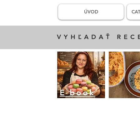
ÚVOD
CAT
VYHĽADAŤ REC
E
-book