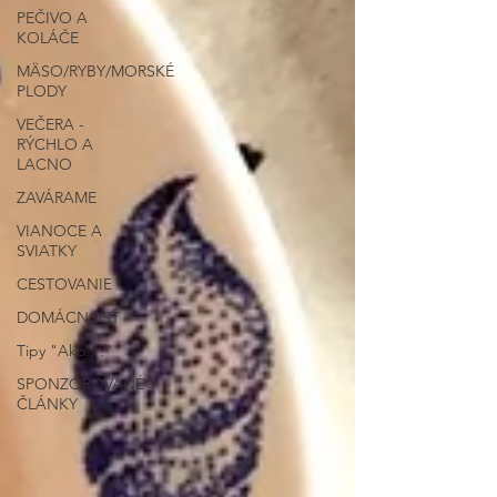
PEČIVO A
KOLÁČE
MÄSO/RYBY/MORSKÉ
PLODY
VEČERA -
RÝCHLO A
LACNO
ZAVÁRAME
VIANOCE A
SVIATKY
CESTOVANIE
DOMÁCNOSŤ
Tipy "Ako...?"
SPONZOROVANÉ
ČLÁNKY