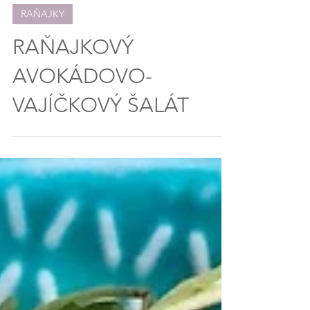
"Adelka ešte nevečerala"
RAŇAJKY
RAŇAJKOVÝ
AVOKÁDOVO-
VAJÍČKOVÝ ŠALÁT