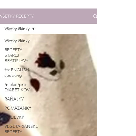
VŠETKY RECEPTY
Všetky články
Všetky články
RECEPTY
STAREJ
BRATISLAVY
for ENGLISH-
speaking
/nielen/pre
DIABETIKOV
RAŇAJKY
POMAZÁNKY
POLIEVKY
VEGETARIÁNSKE
RECEPTY