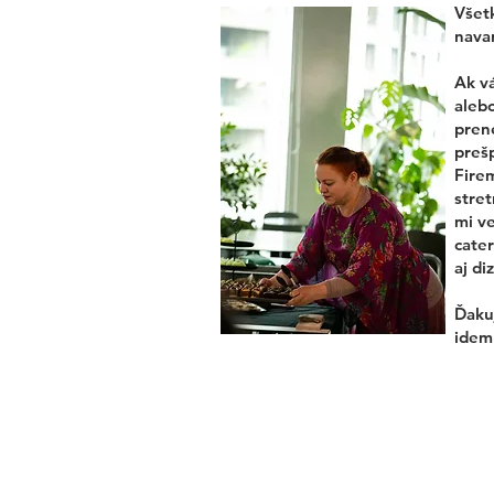
Všetk
navar
Ak v
alebo
pren
preš
Fire
stret
mi ve
cater
aj di
Ďakuj
idem 