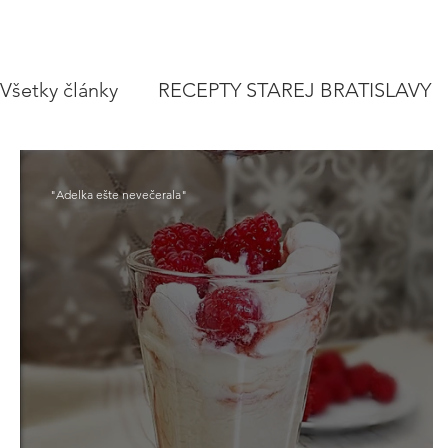
Všetky články
RECEPTY STAREJ BRATISLAVY
POLIEVKY
VEGETARIÁNSKE RECEPTY
"Adelka ešte nevečerala"
ZAVÁRAME
VIANOCE A SVIATKY
CE