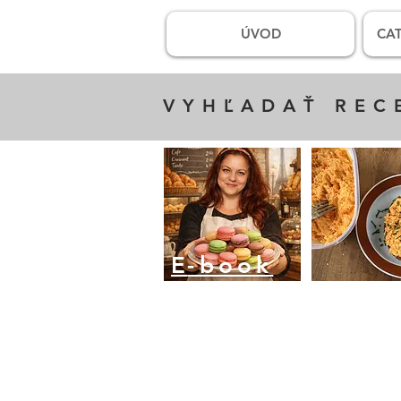
ÚVOD
CAT
VYHĽADAŤ REC
E
-book