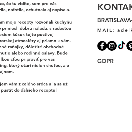
o, čo tu vidíte, som pre vás
KONTA
ila, nafotila, ochutnala aj napísala.
BRATISLAVA
ám moje recepty rozvoňali kuchyňu
 priniesli dobrú náladu, s radosťou
MAIL:
adel
esiem kúsok tejto poctivej
porskej atmosféry aj priamo k vám.
mné raňajky, dôležité obchodné
nutie alebo rodinné oslavy. Bude
ľkou cťou pripraviť pre vás
GDPR
ing, ktorý očarí nielen chuťou, ale
zajnom.
em vám z celého srdca a ja sa už
pustiť do ďalšieho receptu!