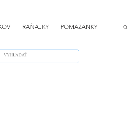
IKOV
RAŇAJKY
POMAZÁNKY
LODY
VEČERA - RÝCHLO A LACNO
SPONZOROVANÉ ČLÁNKY