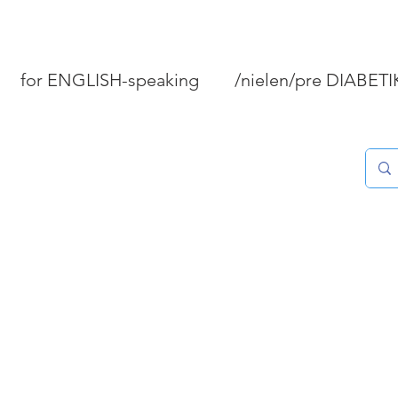
for ENGLISH-speaking
/nielen/pre DIABET
PEČIVO A KOLÁČE
MÄSO/RYBY/MORSKÉ P
STOVANIE
DOMÁCNOSŤ
Tipy "Ako...?"